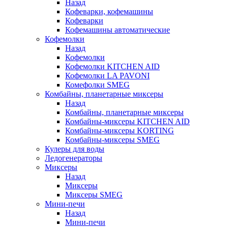
Назад
Кофеварки, кофемашины
Кофеварки
Кофемашины автоматические
Кофемолки
Назад
Кофемолки
Кофемолки KITCHEN AID
Кофемолки LA PAVONI
Комефолки SMEG
Комбайны, планетарные миксеры
Назад
Комбайны, планетарные миксеры
Комбайны-миксеры KITCHEN AID
Комбайны-миксеры KORTING
Комбайны-миксеры SMEG
Кулеры для воды
Ледогенераторы
Миксеры
Назад
Миксеры
Миксеры SMEG
Мини-печи
Назад
Мини-печи