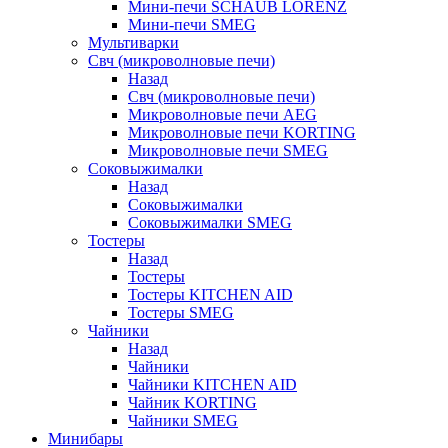
Мини-печи SCHAUB LORENZ
Мини-печи SMEG
Мультиварки
Свч (микроволновые печи)
Назад
Свч (микроволновые печи)
Микроволновые печи AEG
Микроволновые печи KORTING
Микроволновые печи SMEG
Соковыжималки
Назад
Соковыжималки
Соковыжималки SMEG
Тостеры
Назад
Тостеры
Тостеры KITCHEN AID
Тостеры SMEG
Чайники
Назад
Чайники
Чайники KITCHEN AID
Чайник KORTING
Чайники SMEG
Минибары