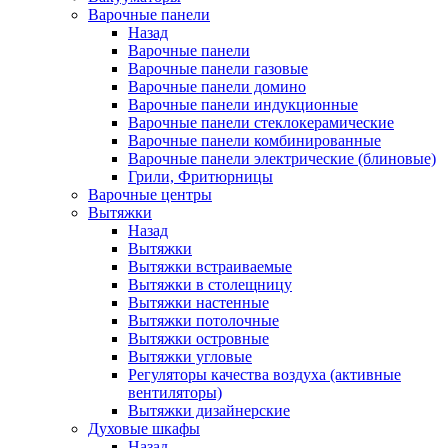
Варочные панели
Назад
Варочные панели
Варочные панели газовые
Варочные панели домино
Варочные панели индукционные
Варочные панели стеклокерамические
Варочные панели комбинированные
Варочные панели электрические (блиновые)
Грили, Фритюрницы
Варочные центры
Вытяжки
Назад
Вытяжки
Вытяжки встраиваемые
Вытяжки в столещницу
Вытяжки настенные
Вытяжки потолочные
Вытяжки островные
Вытяжки угловые
Регуляторы качества воздуха (активные
вентиляторы)
Вытяжки дизайнерские
Духовые шкафы
Назад