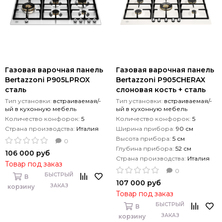
Газовая варочная панель
Газовая варочная панель
Bertazzoni P905LPROX
Bertazzoni P905CHERAX
сталь
слоновая кость + сталь
Тип установки:
встраиваемая/-
Тип установки:
встраиваемая/-
ый в кухонную мебель
ый в кухонную мебель
Количество конфорок:
5
Количество конфорок:
5
Страна производства:
Италия
Ширина прибора:
90 см
Высота прибора:
5 см
0
Глубина прибора:
52 см
106 000 руб
Страна производства:
Италия
Товар под заказ
0
БЫСТРЫЙ
В
107 000 руб
ЗАКАЗ
корзину
Товар под заказ
БЫСТРЫЙ
В
ЗАКАЗ
корзину