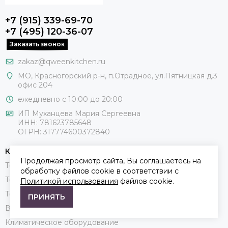
+7 (915) 339-69-70
+7 (495) 120-36-07
Заказать звонок
zakaz@qweenkitchen.ru
МО, Красногорский р-н, п.Отрадное, ул.Пятницкая д.3
офис 204
ежедневно с 10:00 до 20:00
ИП Муханцева Мария Сергеевна
ИНН: 781623785648
ОГРН: 317774600372840
КАТАЛОГ
Продолжая просмотр сайта, Вы соглашаетесь на
Техника по уходу за одеждой
обработку файлов cookie в соответствии с
Техника для кухни
Политикой использования
файлов cookie.
Техника для красоты и здоровья
ПРИНЯТЬ
Винные шкафы (винные холодильники)
Климатическое оборудование