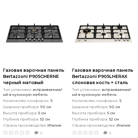
Газовая варочная панель
Газовая варочная панель
Bertazzoni P905CHERNE
Bertazzoni P905LHERAX
черный матовый
слоновая кость + сталь
Тип установки:
встраиваемая/-
Тип установки:
встраиваемая/-
ый в кухонную мебель
ый в кухонную мебель
Количество конфорок:
5
Количество конфорок:
5
Ширина прибора:
90 см
Ширина прибора:
90 см
Высота прибора:
5 см
Высота прибора:
5 см
Глубина прибора:
52 см
Глубина прибора:
52 см
Страна производства:
Италия
Страна производства:
Италия
0
0