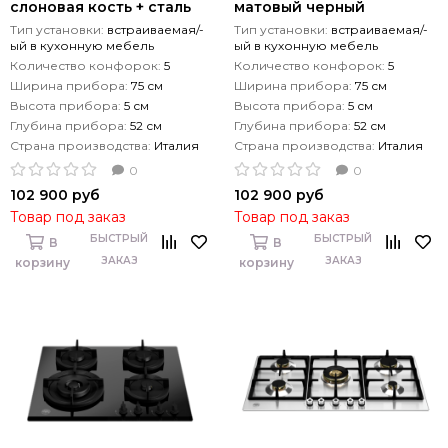
слоновая кость + сталь
матовый черный
Тип установки:
встраиваемая/-
Тип установки:
встраиваемая/-
ый в кухонную мебель
ый в кухонную мебель
Количество конфорок:
5
Количество конфорок:
5
Ширина прибора:
75 см
Ширина прибора:
75 см
Высота прибора:
5 см
Высота прибора:
5 см
Глубина прибора:
52 см
Глубина прибора:
52 см
Страна производства:
Италия
Страна производства:
Италия
0
0
102 900 руб
102 900 руб
Товар под заказ
Товар под заказ
БЫСТРЫЙ
БЫСТРЫЙ
В
В
ЗАКАЗ
ЗАКАЗ
корзину
корзину