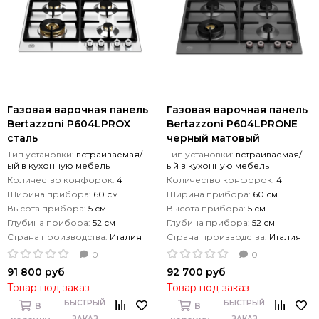
Газовая варочная панель
Газовая варочная панель
Bertazzoni P604LPROX
Bertazzoni P604LPRONE
сталь
черный матовый
Тип установки:
встраиваемая/-
Тип установки:
встраиваемая/-
ый в кухонную мебель
ый в кухонную мебель
Количество конфорок:
4
Количество конфорок:
4
Ширина прибора:
60 см
Ширина прибора:
60 см
Высота прибора:
5 см
Высота прибора:
5 см
Глубина прибора:
52 см
Глубина прибора:
52 см
Страна производства:
Италия
Страна производства:
Италия
0
0
91 800 руб
92 700 руб
Товар под заказ
Товар под заказ
БЫСТРЫЙ
БЫСТРЫЙ
В
В
ЗАКАЗ
ЗАКАЗ