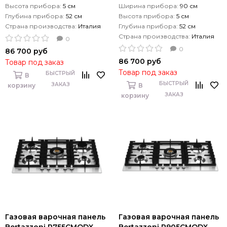
Высота прибора:
5 см
Ширина прибора:
90 см
Глубина прибора:
52 см
Высота прибора:
5 см
Страна производства:
Италия
Глубина прибора:
52 см
Страна производства:
Италия
0
0
86 700 руб
86 700 руб
Товар под заказ
Товар под заказ
БЫСТРЫЙ
В
БЫСТРЫЙ
ЗАКАЗ
корзину
В
ЗАКАЗ
корзину
Газовая варочная панель
Газовая варочная панель
Bertazzoni P755СMODX
Bertazzoni P905СMODX