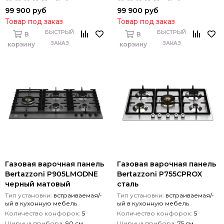
99 900 руб
99 900 руб
Товар под заказ
Товар под заказ
БЫСТРЫЙ
БЫСТРЫЙ
В
В
ЗАКАЗ
ЗАКАЗ
корзину
корзину
Газовая варочная панель
Газовая варочная панель
Bertazzoni P905LMODNE
Bertazzoni P755СPROX
черный матовый
сталь
Тип установки:
встраиваемая/-
Тип установки:
встраиваемая/-
ый в кухонную мебель
ый в кухонную мебель
Количество конфорок:
5
Количество конфорок:
5
Ширина прибора:
90 см
Ширина прибора:
75 см