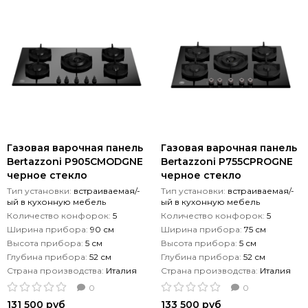
Газовая варочная панель
Газовая варочная панель
Bertazzoni P905СMODGNE
Bertazzoni P755СPROGNE
черное стекло
черное стекло
Тип установки:
встраиваемая/-
Тип установки:
встраиваемая/-
ый в кухонную мебель
ый в кухонную мебель
Количество конфорок:
5
Количество конфорок:
5
Ширина прибора:
90 см
Ширина прибора:
75 см
Высота прибора:
5 см
Высота прибора:
5 см
Глубина прибора:
52 см
Глубина прибора:
52 см
Страна производства:
Италия
Страна производства:
Италия
0
0
131 500 руб
133 500 руб