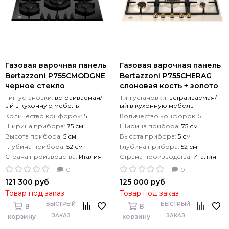
Газовая варочная панель
Газовая варочная панель
Bertazzoni P755СMODGNE
Bertazzoni P755CHERAG
черное стекло
слоновая кость + золото
Тип установки:
встраиваемая/-
Тип установки:
встраиваемая/-
ый в кухонную мебель
ый в кухонную мебель
Количество конфорок:
5
Количество конфорок:
5
Ширина прибора:
75 см
Ширина прибора:
75 см
Высота прибора:
5 см
Высота прибора:
5 см
Глубина прибора:
52 см
Глубина прибора:
52 см
Страна производства:
Италия
Страна производства:
Италия
0
0
121 300 руб
125 000 руб
Товар под заказ
Товар под заказ
БЫСТРЫЙ
БЫСТРЫЙ
В
В
ЗАКАЗ
ЗАКАЗ
корзину
корзину