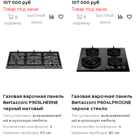
107 000 руб
107 000 руб
Товар под заказ
Товар под заказ
БЫСТРЫЙ
БЫСТРЫЙ
В
В
ЗАКАЗ
ЗАКАЗ
корзину
корзину
Газовая варочная панель
Газовая варочная панель
Bertazzoni P905LHERNE
Bertazzoni P604LPROGNE
черный матовый
черное стекло
Тип установки:
встраиваемая/-
Тип установки:
встраиваемая/-
ый в кухонную мебель
ый в кухонную мебель
Количество конфорок:
5
Количество конфорок:
4
Ширина прибора:
90 см
Ширина прибора:
60 см