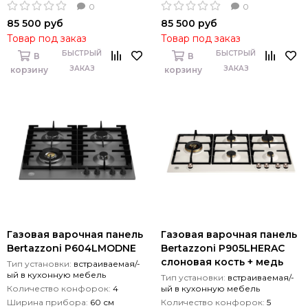
0
0
85 500 руб
85 500 руб
Товар под заказ
Товар под заказ
БЫСТРЫЙ
БЫСТРЫЙ
В
В
ЗАКАЗ
ЗАКАЗ
корзину
корзину
Газовая варочная панель
Газовая варочная панель
Bertazzoni P604LMODNE
Bertazzoni P905LHERAC
слоновая кость + медь
Тип установки:
встраиваемая/-
ый в кухонную мебель
Тип установки:
встраиваемая/-
Количество конфорок:
4
ый в кухонную мебель
Ширина прибора:
60 см
Количество конфорок:
5