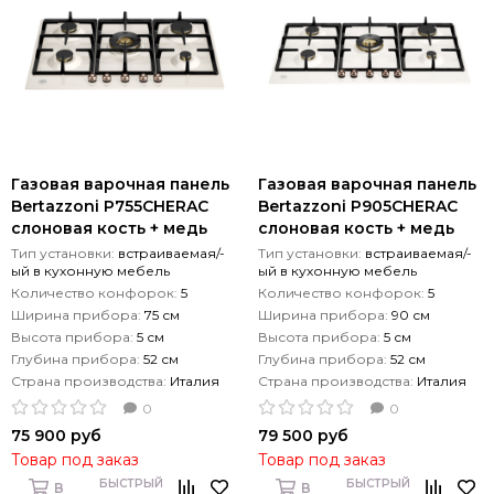
Газовая варочная панель
Газовая варочная панель
Bertazzoni P755CHERAC
Bertazzoni P905CHERAC
слоновая кость + медь
слоновая кость + медь
Тип установки:
встраиваемая/-
Тип установки:
встраиваемая/-
ый в кухонную мебель
ый в кухонную мебель
Количество конфорок:
5
Количество конфорок:
5
Ширина прибора:
75 см
Ширина прибора:
90 см
Высота прибора:
5 см
Высота прибора:
5 см
Глубина прибора:
52 см
Глубина прибора:
52 см
Страна производства:
Италия
Страна производства:
Италия
0
0
75 900 руб
79 500 руб
Товар под заказ
Товар под заказ
БЫСТРЫЙ
БЫСТРЫЙ
В
В