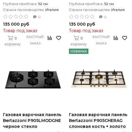
Глубина прибора:
52 см
Глубина прибора:
52 см
Страна производства:
Италия
Страна производства:
Италия
0
0
135 000 руб
135 000 руб
Товар под заказ
Товар под заказ
БЫСТРЫЙ
БЫСТРЫЙ
В
В
ЗАКАЗ
ЗАКАЗ
корзину
корзину
НОВИНКА
Газовая варочная панель
Газовая варочная панель
Bertazzoni P905LMODGNE
Bertazzoni P905CHERAG
черное стекло
слоновая кость + золото