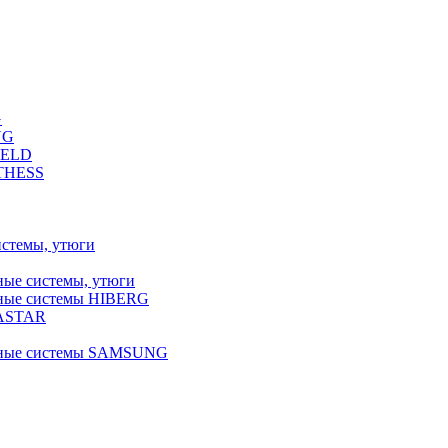
G
NG
FELD
LTHESS
истемы, утюги
ные системы, утюги
ьные системы HIBERG
RASTAR
льные системы SAMSUNG