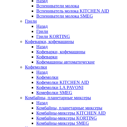
Назад
Вспениватели молока
Вспениватель молока KITCHEN AID
Вспениватели молока SMEG
Грили
Назад
Грили
Грили KORTING
Кофеварки, кофемашины
Назад
Кофеварки, кофемашины
Кофеварки
Кофемашины автоматические
Кофемолки
Назад
Кофемолки
Кофемолки KITCHEN AID
Кофемолки LA PAVONI
Комефолки SMEG
Комбайны, планетарные миксеры
Назад
Комбайны, планетарные миксеры
Комбайны-миксеры KITCHEN AID
Комбайны-миксеры KORTING
Комбайны-миксеры SMEG