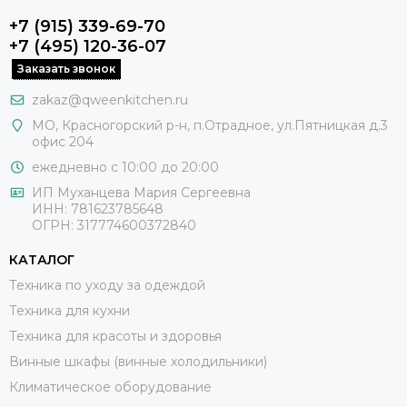
+7 (915) 339-69-70
+7 (495) 120-36-07
Заказать звонок
zakaz@qweenkitchen.ru
МО, Красногорский р-н, п.Отрадное, ул.Пятницкая д.3
офис 204
ежедневно с 10:00 до 20:00
ИП Муханцева Мария Сергеевна
ИНН: 781623785648
ОГРН: 317774600372840
КАТАЛОГ
Техника по уходу за одеждой
Техника для кухни
Техника для красоты и здоровья
Винные шкафы (винные холодильники)
Климатическое оборудование