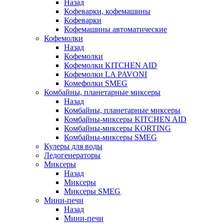
Назад
Кофеварки, кофемашины
Кофеварки
Кофемашины автоматические
Кофемолки
Назад
Кофемолки
Кофемолки KITCHEN AID
Кофемолки LA PAVONI
Комефолки SMEG
Комбайны, планетарные миксеры
Назад
Комбайны, планетарные миксеры
Комбайны-миксеры KITCHEN AID
Комбайны-миксеры KORTING
Комбайны-миксеры SMEG
Кулеры для воды
Ледогенераторы
Миксеры
Назад
Миксеры
Миксеры SMEG
Мини-печи
Назад
Мини-печи