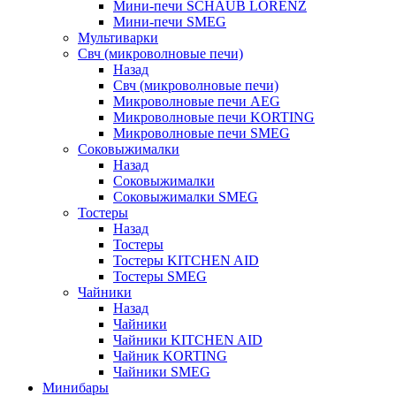
Мини-печи SCHAUB LORENZ
Мини-печи SMEG
Мультиварки
Свч (микроволновые печи)
Назад
Свч (микроволновые печи)
Микроволновые печи AEG
Микроволновые печи KORTING
Микроволновые печи SMEG
Соковыжималки
Назад
Соковыжималки
Соковыжималки SMEG
Тостеры
Назад
Тостеры
Тостеры KITCHEN AID
Тостеры SMEG
Чайники
Назад
Чайники
Чайники KITCHEN AID
Чайник KORTING
Чайники SMEG
Минибары