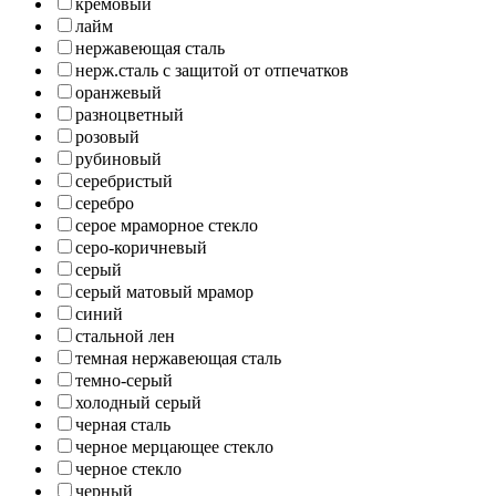
кремовый
лайм
нержавеющая сталь
нерж.сталь с защитой от отпечатков
оранжевый
разноцветный
розовый
рубиновый
серебристый
серебро
серое мраморное стекло
серо-коричневый
серый
серый матовый мрамор
синий
стальной лен
темная нержавеющая сталь
темно-серый
холодный серый
черная сталь
черное мерцающее стекло
черное стекло
черный