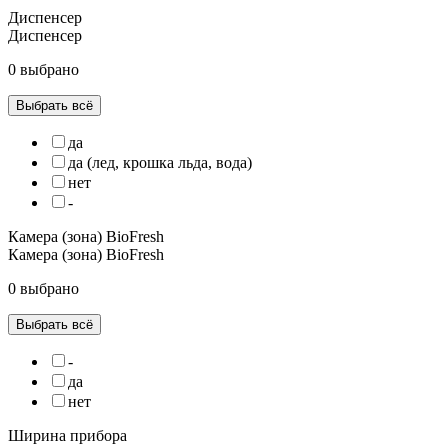
Диспенсер
Диспенсер
0 выбрано
Выбрать всё
да
да (лед, крошка льда, вода)
нет
-
Камера (зона) BioFresh
Камера (зона) BioFresh
0 выбрано
Выбрать всё
-
да
нет
Ширина прибора