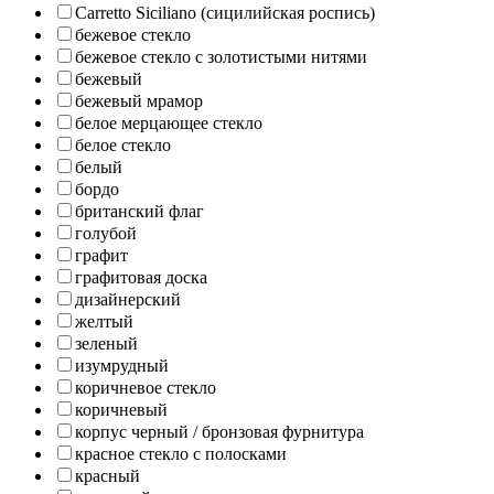
Carretto Siciliano (сицилийская роспись)
бежевое стекло
бежевое стекло с золотистыми нитями
бежевый
бежевый мрамор
белое мерцающее стекло
белое стекло
белый
бордо
британский флаг
голубой
графит
графитовая доска
дизайнерский
желтый
зеленый
изумрудный
коричневое стекло
коричневый
корпус черный / бронзовая фурнитура
красное стекло с полосками
красный