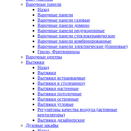
Варочные панели
Назад
Варочные панели
Варочные панели газовые
Варочные панели домино
Варочные панели индукционные
Варочные панели стеклокерамические
Варочные панели комбинированные
Варочные панели электрические (блиновые)
Грили, Фритюрницы
Варочные центры
Вытяжки
Назад
Вытяжки
Вытяжки встраиваемые
Вытяжки в столещницу
Вытяжки настенные
Вытяжки потолочные
Вытяжки островные
Вытяжки угловые
Регуляторы качества воздуха (активные
вентиляторы)
Вытяжки дизайнерские
Духовые шкафы
Назад