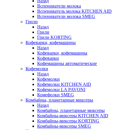
Назад
Вспениватели молока
Вспениватель молока KITCHEN AID
Вспениватели молока SMEG
Грили
Назад
Грили
Грили KORTING
Кофеварки, кофемашины
Назад
Кофеварки, кофемашины
Кофеварки
Кофемашины автоматические
Кофемолки
Назад
Кофемолки
Кофемолки KITCHEN AID
Кофемолки LA PAVONI
Комефолки SMEG
Комбайны, планетарные миксеры
Назад
Комбайны, планетарные миксеры
Комбайны-миксеры KITCHEN AID
Комбайны-миксеры KORTING
Комбайны-миксеры SMEG