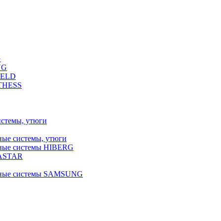
G
NG
FELD
LTHESS
истемы, утюги
ные системы, утюги
ьные системы HIBERG
RASTAR
льные системы SAMSUNG