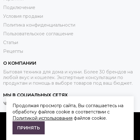
Подключение
Условия продажи
Политика конфиденциальности
Пользовательское соглашение
Статьи
Рецепты
О КОМПАНИИ
Бытовая техника для дома и кухни. Более 30 брендов на
любой вкус и кошелек. Экспертные консультации по
продуктам и помощь в выборе товаров под ваш бюджет.
МЫ В СОЦИАЛЬНЫХ СЕТЯХ
Продолжая просмотр сайта, Вы соглашаетесь на
обработку файлов cookie в соответствии с
Политикой использования
файлов cookie.
2026 © Qkitchen.
Карта сайта
ПРИНЯТЬ