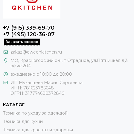
+7 (915) 339-69-70
+7 (495) 120-36-07
Заказать звонок
zakaz@qweenkitchen.ru
МО, Красногорский р-н, п.Отрадное, ул.Пятницкая д.3
офис 204
ежедневно с 10:00 до 20:00
ИП Муханцева Мария Сергеевна
ИНН: 781623785648
ОГРН: 317774600372840
КАТАЛОГ
Техника по уходу за одеждой
Техника для кухни
Техника для красоты и здоровья