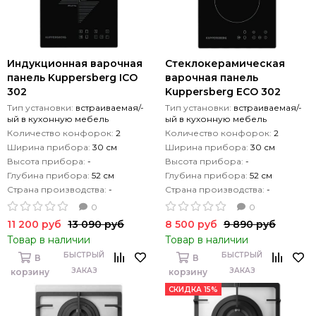
Индукционная варочная
Стеклокерамическая
панель Kuppersberg ICO
варочная панель
302
Kuppersberg ECO 302
Тип установки:
встраиваемая/-
Тип установки:
встраиваемая/-
ый в кухонную мебель
ый в кухонную мебель
Количество конфорок:
2
Количество конфорок:
2
Ширина прибора:
30 см
Ширина прибора:
30 см
Высота прибора:
-
Высота прибора:
-
Глубина прибора:
52 см
Глубина прибора:
52 см
Страна производства:
-
Страна производства:
-
0
0
11 200 руб
13 090 руб
8 500 руб
9 890 руб
Товар в наличии
Товар в наличии
БЫСТРЫЙ
БЫСТРЫЙ
В
В
ЗАКАЗ
ЗАКАЗ
корзину
корзину
СКИДКА 15%