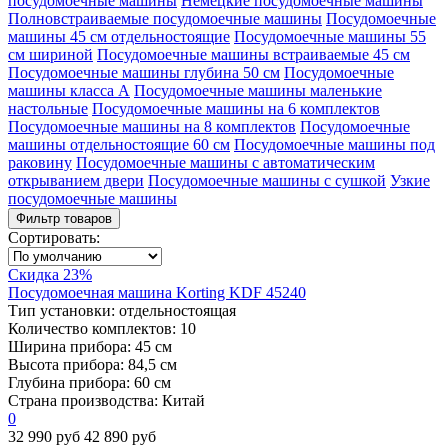
посудомоечные машины
Немецкие посудомоечные машины
Полновстраиваемые посудомоечные машины
Посудомоечные
машины 45 см отдельностоящие
Посудомоечные машины 55
см шириной
Посудомоечные машины встраиваемые 45 см
Посудомоечные машины глубина 50 см
Посудомоечные
машины класса А
Посудомоечные машины маленькие
настольные
Посудомоечные машины на 6 комплектов
Посудомоечные машины на 8 комплектов
Посудомоечные
машины отдельностоящие 60 см
Посудомоечные машины под
раковину
Посудомоечные машины с автоматическим
открыванием двери
Посудомоечные машины с сушкой
Узкие
посудомоечные машины
Фильтр товаров
Сортировать:
Скидка 23%
Посудомоечная машина Korting KDF 45240
Тип установки:
отдельностоящая
Количество комплектов:
10
Ширина прибора:
45 см
Высота прибора:
84,5 см
Глубина прибора:
60 см
Страна производства:
Китай
0
32 990 руб
42 890 руб