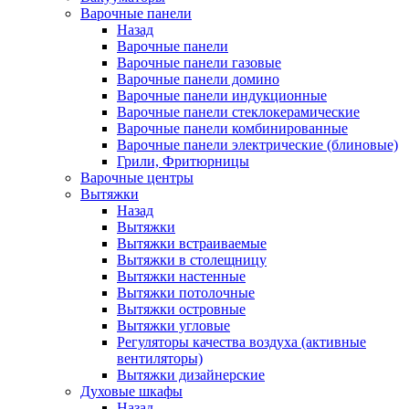
Варочные панели
Назад
Варочные панели
Варочные панели газовые
Варочные панели домино
Варочные панели индукционные
Варочные панели стеклокерамические
Варочные панели комбинированные
Варочные панели электрические (блиновые)
Грили, Фритюрницы
Варочные центры
Вытяжки
Назад
Вытяжки
Вытяжки встраиваемые
Вытяжки в столещницу
Вытяжки настенные
Вытяжки потолочные
Вытяжки островные
Вытяжки угловые
Регуляторы качества воздуха (активные
вентиляторы)
Вытяжки дизайнерские
Духовые шкафы
Назад