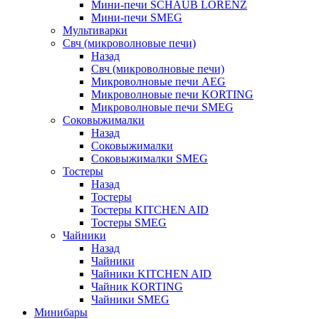
Мини-печи SCHAUB LORENZ
Мини-печи SMEG
Мультиварки
Свч (микроволновые печи)
Назад
Свч (микроволновые печи)
Микроволновые печи AEG
Микроволновые печи KORTING
Микроволновые печи SMEG
Соковыжималки
Назад
Соковыжималки
Соковыжималки SMEG
Тостеры
Назад
Тостеры
Тостеры KITCHEN AID
Тостеры SMEG
Чайники
Назад
Чайники
Чайники KITCHEN AID
Чайник KORTING
Чайники SMEG
Минибары