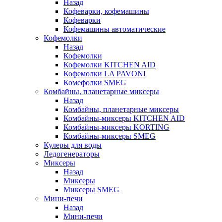
Назад
Кофеварки, кофемашины
Кофеварки
Кофемашины автоматические
Кофемолки
Назад
Кофемолки
Кофемолки KITCHEN AID
Кофемолки LA PAVONI
Комефолки SMEG
Комбайны, планетарные миксеры
Назад
Комбайны, планетарные миксеры
Комбайны-миксеры KITCHEN AID
Комбайны-миксеры KORTING
Комбайны-миксеры SMEG
Кулеры для воды
Ледогенераторы
Миксеры
Назад
Миксеры
Миксеры SMEG
Мини-печи
Назад
Мини-печи