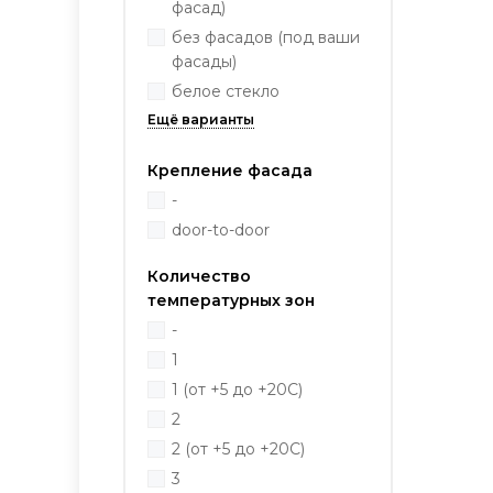
фасад)
без фасадов (под ваши
фасады)
белое стекло
Крепление фасада
-
door-to-door
Количество
температурных зон
-
1
1 (от +5 до +20С)
2
2 (от +5 до +20С)
3