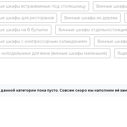
ые шкафы встраиваемые под столешницу
Винные шкафы 
ые шкафы для ресторанов
Винные шкафы из дерева
ые шкафы на 8 бутылок
Винные шкафы отдельностоящи
ые шкафы с компрессорным охлаждением
Винные шкафы
-холодильники для вина (винные шкафы маленькие)
Ящи
 данной категории пока пусто. Совсем скоро мы наполним её за