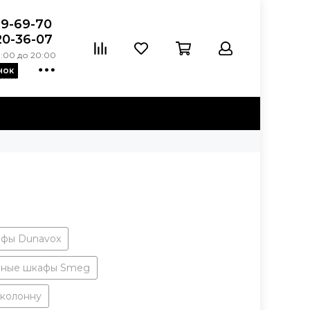
39-69-70
20-36-07
:00 до 20:00
нок
фы Dunavox
ные шкафы Smeg
 колонну