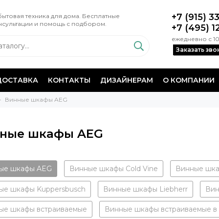
+7 (915) 3
ытовая техника для дома. Бесплатные
нсультации и помощь с подбором.
+7 (495) 1
ежедневно с 10
Заказать зво
ДОСТАВКА
КОНТАКТЫ
ДИЗАЙНЕРАМ
О КОМПАНИИ
Винные шкафы AEG
ные шкафы AEG
ые шкафы AEG
Винные шкафы Cold Vine
Винные шка
ые шкафы Kuppersbusch
Винные шкафы Liebherr
Вин
ые шкафы встраиваемые
Винные шкафы встраиваемые в