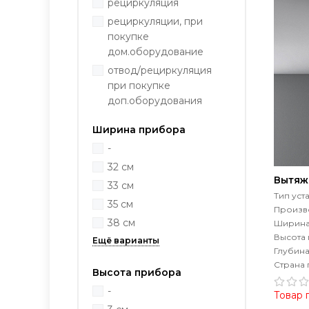
рециркуляция
рециркуляции, при
покупке
дом.оборудование
отвод/рециркуляция
при покупке
доп.оборудования
Ширина прибора
-
32 см
Вытяж
33 см
Тип уст
35 см
Произво
38 см
Ширина
Высота
Глубин
Страна 
Высота прибора
-
Товар 