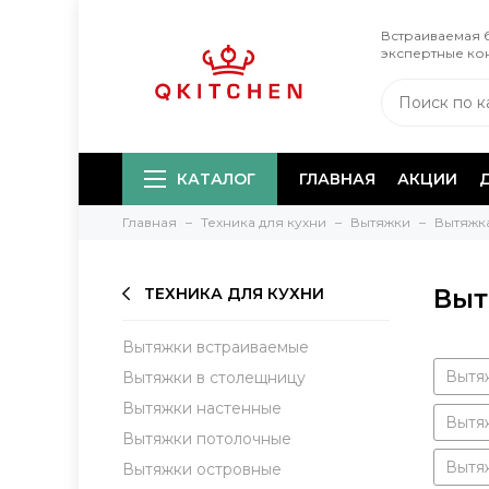
Встраиваемая б
экспертные ко
КАТАЛОГ
ГЛАВНАЯ
АКЦИИ
Главная
Техника для кухни
Вытяжки
Вытяжк
Выт
ТЕХНИКА ДЛЯ КУХНИ
Вытяжки встраиваемые
Вытя
Вытяжки в столещницу
Вытяжки настенные
Вытя
Вытяжки потолочные
Вытя
Вытяжки островные