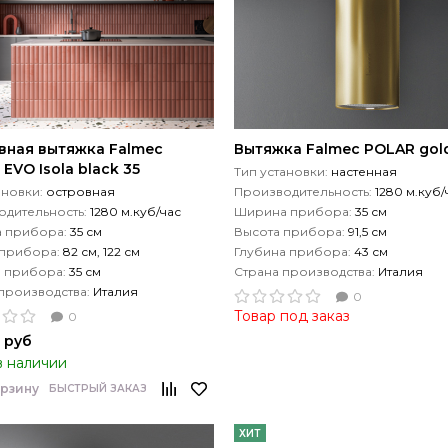
вная вытяжка Falmec
Вытяжка Falmec POLAR gol
EVO Isola black 35
Тип установки:
настенная
ановки:
островная
Производительность:
1280 м.куб/
дительность:
1280 м.куб/час
Ширина прибора:
35 см
 прибора:
35 см
Высота прибора:
91,5 см
 прибора:
82 см, 122 см
Глубина прибора:
43 см
а прибора:
35 см
Страна производства:
Италия
производства:
Италия
0
Товар под заказ
0
5 руб
в наличии
орзину
БЫСТРЫЙ ЗАКАЗ
ХИТ