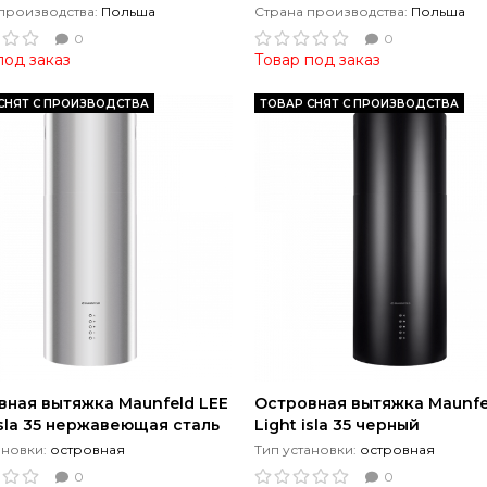
производства:
Польша
Страна производства:
Польша
0
0
под заказ
Товар под заказ
СНЯТ С ПРОИЗВОДСТВА
ТОВАР СНЯТ С ПРОИЗВОДСТВА
вная вытяжка Maunfeld LEE
Островная вытяжка Maunfe
isla 35 нержавеющая сталь
Light isla 35 черный
ановки:
островная
Тип установки:
островная
0
0