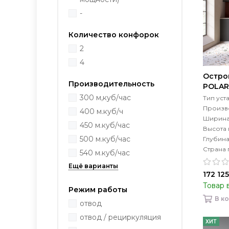
-
Количество конфорок
2
4
Остро
Производительность
POLAR 
300 м,куб/час
Тип уст
Произво
400 м.куб/ч
Ширина
450 м.куб/час
Высота
500 м.куб/час
Глубин
Страна 
540 м.куб/час
172 12
Товар 
Режим работы
В к
отвод
отвод / рециркуляция
ХИТ