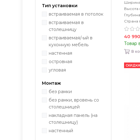
Ширина
Тип установки
Высота
встраиваемая в потолок
Глубин
Страна 
встраиваемая в
столешницу
40 990
встраиваемая/-ый в
Товар 
кухонную мебель
В к
настенная
островная
СКИДКА
угловая
Монтаж
без рамки
без рамки, вровень со
столешницей
накладная панель (на
столешницу)
настенный