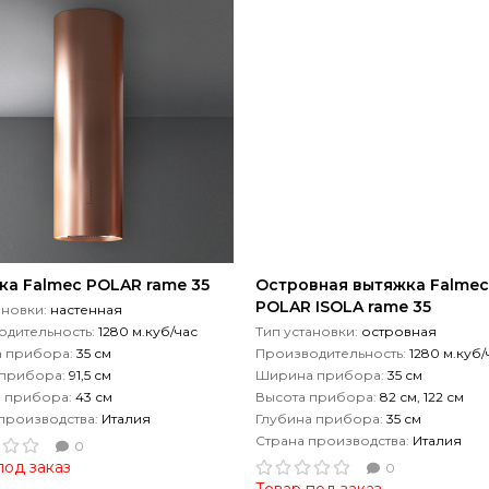
ка Falmec POLAR rame 35
Островная вытяжка Falmec
POLAR ISOLA rame 35
ановки:
настенная
дительность:
1280 м.куб/час
Тип установки:
островная
 прибора:
35 см
Производительность:
1280 м.куб/
 прибора:
91,5 см
Ширина прибора:
35 см
а прибора:
43 см
Высота прибора:
82 см, 122 см
производства:
Италия
Глубина прибора:
35 см
Страна производства:
Италия
0
под заказ
0