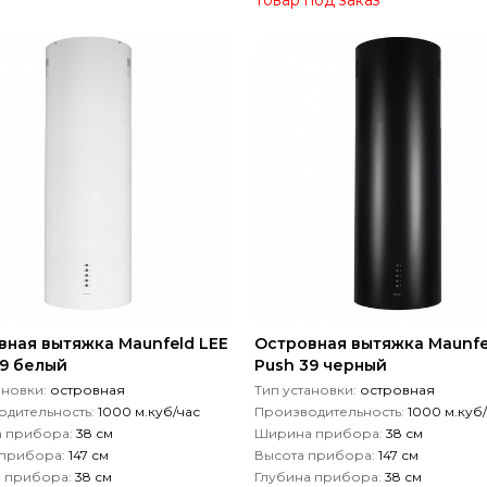
Товар под заказ
вная вытяжка Maunfeld LEE
Островная вытяжка Maunfe
39 белый
Push 39 черный
ановки:
островная
Тип установки:
островная
дительность:
1000 м.куб/час
Производительность:
1000 м.куб
 прибора:
38 см
Ширина прибора:
38 см
 прибора:
147 см
Высота прибора:
147 см
а прибора:
38 см
Глубина прибора:
38 см