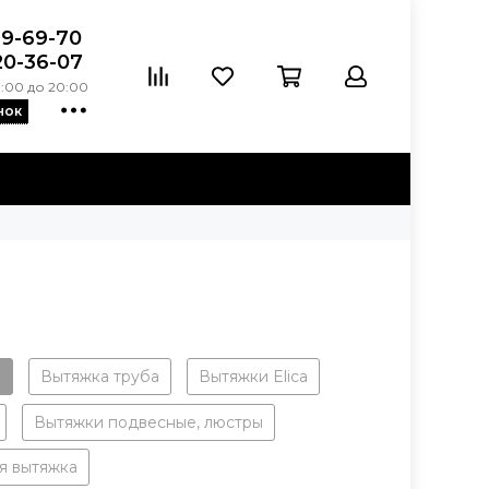
39-69-70
20-36-07
:00 до 20:00
нок
а
Вытяжка труба
Вытяжки Elica
Вытяжки подвесные, люстры
я вытяжка