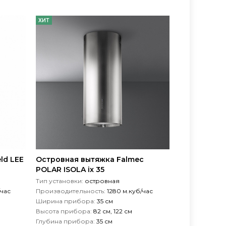
ХИТ
ld LEE
Островная вытяжка Falmec
POLAR ISOLA ix 35
Тип установки:
островная
/час
Производительность:
1280 м.куб/час
Ширина прибора:
35 см
Высота прибора:
82 см, 122 см
Глубина прибора:
35 см