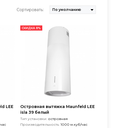
Сортировать:
СКИДКА 8%
ld LEE
Островная вытяжка Maunfeld LEE
isla 39 белый
Тип установки:
островная
/час
Производительность:
1000 м.куб/час