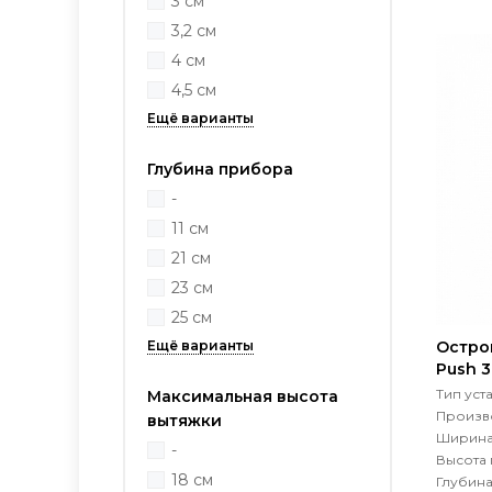
3 см
3,2 см
4 см
4,5 см
Глубина прибора
-
11 см
21 см
23 см
25 см
Остро
Push 
Тип уст
Максимальная высота
Произво
вытяжки
Ширина
-
Высота
18 см
Глубин