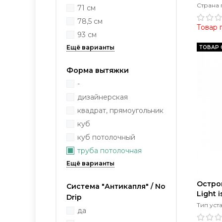
Страна 
71 см
78,5 см
Товар 
93 см
ТОВАР 
Форма вытяжки
-
дизайнерская
квадрат, прямоугольник
куб
куб потолочный
труба потолочная
Остро
Система "Антикапля" / No
Light 
Drip
Тип уст
да