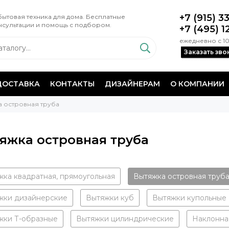
+7 (915) 3
ытовая техника для дома. Бесплатные
нсультации и помощь с подбором.
+7 (495) 1
ежедневно с 10
Заказать зво
ДОСТАВКА
КОНТАКТЫ
ДИЗАЙНЕРАМ
О КОМПАНИИ
а островная труба
яжка островная труба
жка квадратная, прямоугольная
Вытяжка островная труб
жки дизайнерские
Вытяжки куб
Вытяжки купольные
жки Т-образные
Вытяжки цилиндрические
Наклонна