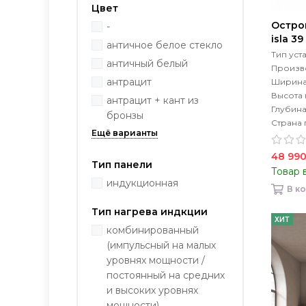
Цвет
Остро
-
isla 3
античное белое стекло
Тип уст
античный белый
Произво
антрацит
Ширина
Высота
антрацит + кант из
Глубин
бронзы
Страна 
48 990
Тип панели
Товар 
индукционная
В к
Тип нагрева индкции
ХИТ
комбинированный
(импульсный на малых
уровнях мощности /
постоянный на средних
и высоких уровнях
мощности)