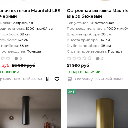
вная вытяжка Maunfeld LEE
Островная вытяжка Maunfe
9 черный
isla 39 бежевый
ановки:
островная
Тип установки:
островная
дительность:
1000 м.куб/час
Производительность:
1000 м.куб
 прибора:
38 см
Ширина прибора:
38 см
 прибора:
147 см
Высота прибора:
147 см
а прибора:
38 см
Глубина прибора:
38 см
производства:
Польша
Страна производства:
Польша
0
0
 руб
52 990 руб
51 990 руб
в наличии
Товар в наличии
орзину
В корзину
БЫСТРЫЙ ЗАКАЗ
БЫСТРЫЙ ЗАКАЗ
ХИТ