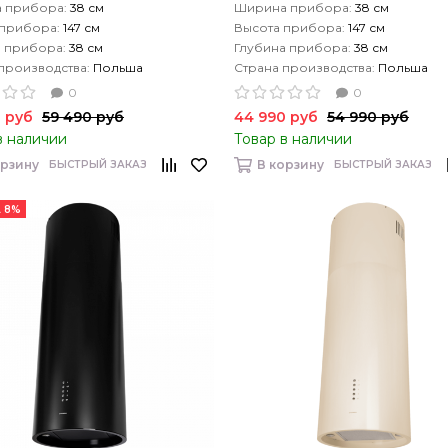
 прибора:
38 см
Ширина прибора:
38 см
 прибора:
147 см
Высота прибора:
147 см
а прибора:
38 см
Глубина прибора:
38 см
производства:
Польша
Страна производства:
Польша
0
0
 руб
59 490 руб
44 990 руб
54 990 руб
в наличии
Товар в наличии
орзину
В корзину
БЫСТРЫЙ ЗАКАЗ
БЫСТРЫЙ ЗАКАЗ
 8%