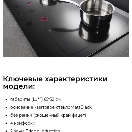
Ключевые характеристики
модели:
габариты (Ш*Г) 65*52 см
основание - матовое стеклоMattBlack
без рамки (скошенный край фацет)
4 конфорки
2 зоны Bridge Induction