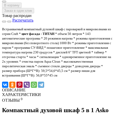
В корзину
Заказ в один клик
Товар распродан
Распечатать
Встраиваемый компактный духовой шкаф с пароваркой и микроволнами из
серии Craft *
цвет фасада - ТИТАН
* объем 50 литров * 143
автоматические програмы * 20 режимов нагрева * режимы приготовления с
микроволнами (без поворотного стола) 1000 Вт * режимы приготовления с
паром * программа СУ-ВИД * пошаговое приготовление * максимальная
температура нагрева 230 градусов * дисплей 6" TFT цветной * таймер *
отсрочка старта * часы * сигнализация * одновременное приготовление на
2х уровнях * очистка паром Aqua Clean * высококачественная
пиролитическая эмаль * съемное стекло дверцы * доводчик дверцы *
размер прибора (Ш*Г*В): 59,5*54,6*45,5 см * размер ниши для
встраивания (Ш*Г*В): 56,8*55*45 см
ОПИСАНИЕ
ХАРАКТЕРИСТИКИ
0
ОТЗЫВЫ
Компактный духовой шкаф 5 в 1 Asko