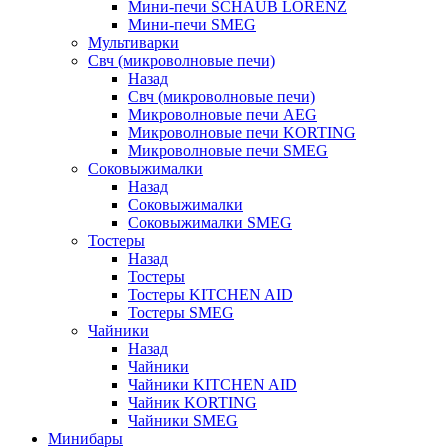
Мини-печи SCHAUB LORENZ
Мини-печи SMEG
Мультиварки
Свч (микроволновые печи)
Назад
Свч (микроволновые печи)
Микроволновые печи AEG
Микроволновые печи KORTING
Микроволновые печи SMEG
Соковыжималки
Назад
Соковыжималки
Соковыжималки SMEG
Тостеры
Назад
Тостеры
Тостеры KITCHEN AID
Тостеры SMEG
Чайники
Назад
Чайники
Чайники KITCHEN AID
Чайник KORTING
Чайники SMEG
Минибары