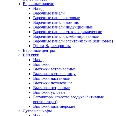
Варочные панели
Назад
Варочные панели
Варочные панели газовые
Варочные панели домино
Варочные панели индукционные
Варочные панели стеклокерамические
Варочные панели комбинированные
Варочные панели электрические (блиновые)
Грили, Фритюрницы
Варочные центры
Вытяжки
Назад
Вытяжки
Вытяжки встраиваемые
Вытяжки в столещницу
Вытяжки настенные
Вытяжки потолочные
Вытяжки островные
Вытяжки угловые
Регуляторы качества воздуха (активные
вентиляторы)
Вытяжки дизайнерские
Духовые шкафы
Назад