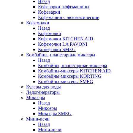
Назад
Кофеварки, кофемашины
Кофеварки
Кофемашины автоматические
Кофемолки
Назад
Кофемолки
Кофемолки KITCHEN AID
Кофемолки LA PAVONI
Комефолки SMEG
Комбайны, планетарные миксеры
Назад
Комбайны, планетарные миксеры
Комбайны-миксеры KITCHEN AID
Комбайны-миксеры KORTING
Комбайны-миксеры SMEG
Кулеры для воды
Ледогенераторы
Миксеры
Назад
Миксеры
Миксеры SMEG
Мини-печи
Назад
Мини-печи