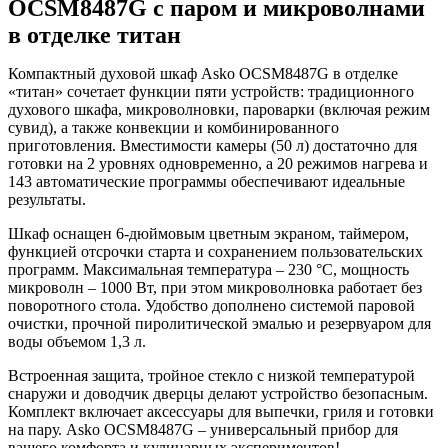
OCSM8487G с паром и микроволнами
в отделке титан
Компактный духовой шкаф Asko OCSM8487G в отделке
«титан» сочетает функции пяти устройств: традиционного
духового шкафа, микроволновки, пароварки (включая режим
сувид), а также конвекции и комбинированного
приготовления. Вместимости камеры (50 л) достаточно для
готовки на 2 уровнях одновременно, а 20 режимов нагрева и
143 автоматические программы обеспечивают идеальные
результаты.
Шкаф оснащен 6-дюймовым цветным экраном, таймером,
функцией отсрочки старта и сохранением пользовательских
программ. Максимальная температура – 230 °C, мощность
микроволн – 1000 Вт, при этом микроволновка работает без
поворотного стола. Удобство дополнено системой паровой
очистки, прочной пиролитической эмалью и резервуаром для
воды объемом 1,3 л.
Встроенная защита, тройное стекло с низкой температурой
снаружи и доводчик дверцы делают устройство безопасным.
Комплект включает аксессуары для выпечки, гриля и готовки
на пару. Asko OCSM8487G – универсальный прибор для
вашего комфорта и кулинарных экспериментов!