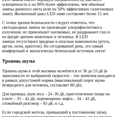
освещённость и на 90% более эффективны, чем обычные
лампы дневного света (или на 50% эффективнее галогеновых
ламп). Жизненный цикл LED ламп составляет более 15 лет.
С точки зрения безопасности следует отметить, что
светодиодные лампы не производят ультрафиолетового
излучения, не привлекают насекомых, не раздражают глаз и
не вредят зрению животных и человека. В LED
лампах отсутствуют вредные и опасные компоненты (ртуть,
аргон, неон, криптон). На сегодняшний день, это самый
комфортный и экологически безопасный источник света!
Уровень шума
Уровень шума в этой вытяжке колеблется от 36 до 53 дБ (в
зависимости от выбранной скорости) – эти значения находятся
в рамках допустимой нормы (максимальный порог шума
безвредного для человека, составляет 80 дБ).
Для примера, шум леса – 24 -30 дБ, приготовление пищи на
плите – 35 – 42 дБ, перемещение лифта – 34 – 42 дБ,
спокойный разговор – 65 дБ, и т.д.
Если городской житель, привыкший к постоянному шуму,
окажется на некоторое время в полной тишине, то он вполне