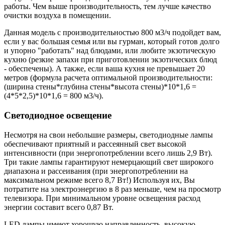
работы. Чем выше производительность, тем лучше качество
очистки воздуха в помещении.
Данная модель с производительностью 800 м3/ч подойдет вам,
если у вас большая семья или вы гурман, который готов долго
и упорно "работать" над блюдами, или любите экзотическую
кухню (резкие запахи при приготовлении экзотических блюд
- обеспечены). А также, если ваша кухня не превышает 20
метров (формула расчета оптимальной производительности:
(ширина стены*глубина стены*высота стены)*10*1,6 =
(4*5*2,5)*10*1,6 = 800 м3/ч).
Светодиодное освещение
Несмотря на свои небольшие размеры, светодиодные лампы
обеспечивают приятный и рассеянный свет высокой
интенсивности (при энергопотреблении всего лишь 2,9 Вт).
Три такие лампы гарантируют немерцающий свет широкого
диапазона и рассеивания (при энергопотреблении на
максимальном режиме всего 8,7 Вт!) Используя их, Вы
потратите на электроэнергию в 8 раз меньше, чем на просмотр
телевизора. При минимальном уровне освещения расход
энергии составит всего 0,87 Вт.
LED лампы имеют хорошую направленность, высокую