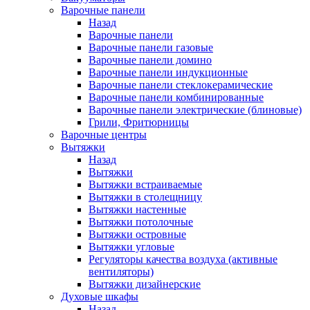
Варочные панели
Назад
Варочные панели
Варочные панели газовые
Варочные панели домино
Варочные панели индукционные
Варочные панели стеклокерамические
Варочные панели комбинированные
Варочные панели электрические (блиновые)
Грили, Фритюрницы
Варочные центры
Вытяжки
Назад
Вытяжки
Вытяжки встраиваемые
Вытяжки в столещницу
Вытяжки настенные
Вытяжки потолочные
Вытяжки островные
Вытяжки угловые
Регуляторы качества воздуха (активные
вентиляторы)
Вытяжки дизайнерские
Духовые шкафы
Назад