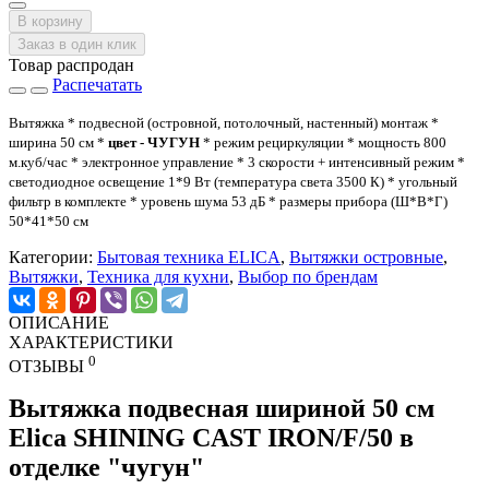
В корзину
Заказ в один клик
Товар распродан
Распечатать
Вытяжка * подвесной (островной, потолочный, настенный) монтаж *
ширина 50 см *
цвет - ЧУГУН
* режим рециркуляции * мощность 800
м.куб/час * электронное управление * 3 скорости + интенсивный режим *
светодиодное освещение 1*9 Вт (температура света 3500 К) * угольный
фильтр в комплекте * уровень шума 53 дБ * размеры прибора (Ш*В*Г)
50*41*50 см
Категории:
Бытовая техника ELICA
,
Вытяжки островные
,
Вытяжки
,
Техника для кухни
,
Выбор по брендам
ОПИСАНИЕ
ХАРАКТЕРИСТИКИ
0
ОТЗЫВЫ
Вытяжка подвесная шириной 50 см
Elica SHINING CAST IRON/F/50 в
отделке "чугун"