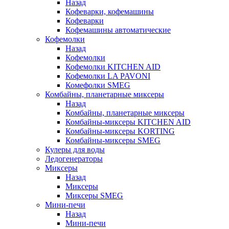
Назад
Кофеварки, кофемашины
Кофеварки
Кофемашины автоматические
Кофемолки
Назад
Кофемолки
Кофемолки KITCHEN AID
Кофемолки LA PAVONI
Комефолки SMEG
Комбайны, планетарные миксеры
Назад
Комбайны, планетарные миксеры
Комбайны-миксеры KITCHEN AID
Комбайны-миксеры KORTING
Комбайны-миксеры SMEG
Кулеры для воды
Ледогенераторы
Миксеры
Назад
Миксеры
Миксеры SMEG
Мини-печи
Назад
Мини-печи