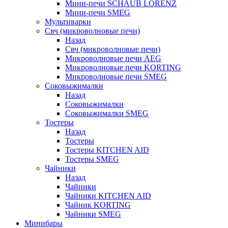
Мини-печи SCHAUB LORENZ
Мини-печи SMEG
Мультиварки
Свч (микроволновые печи)
Назад
Свч (микроволновые печи)
Микроволновые печи AEG
Микроволновые печи KORTING
Микроволновые печи SMEG
Соковыжималки
Назад
Соковыжималки
Соковыжималки SMEG
Тостеры
Назад
Тостеры
Тостеры KITCHEN AID
Тостеры SMEG
Чайники
Назад
Чайники
Чайники KITCHEN AID
Чайник KORTING
Чайники SMEG
Минибары