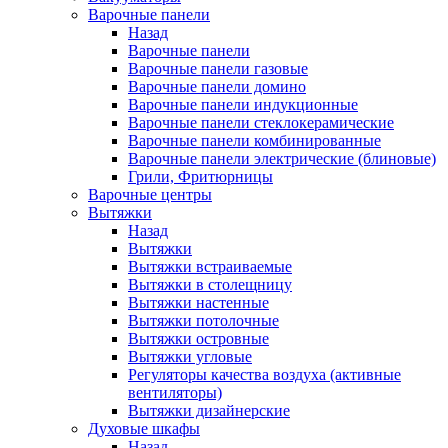
Варочные панели
Назад
Варочные панели
Варочные панели газовые
Варочные панели домино
Варочные панели индукционные
Варочные панели стеклокерамические
Варочные панели комбинированные
Варочные панели электрические (блиновые)
Грили, Фритюрницы
Варочные центры
Вытяжки
Назад
Вытяжки
Вытяжки встраиваемые
Вытяжки в столещницу
Вытяжки настенные
Вытяжки потолочные
Вытяжки островные
Вытяжки угловые
Регуляторы качества воздуха (активные
вентиляторы)
Вытяжки дизайнерские
Духовые шкафы
Назад