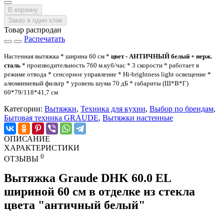
В корзину
Заказ в один клик
Товар распродан
Распечатать
Настенная вытяжка * ширина 60 см *
цвет - АНТИЧНЫЙ белый + нерж.
сталь
* производительность 760 м.куб/час * 3 скорости * работает в
режиме отвода * сенсорное управление * Hi-brightness light освещение *
алюминиевый фильтр * уровень шума 70 дБ * габариты (Ш*В*Г)
60*79/118*41,7 см
Категории:
Вытяжки
,
Техника для кухни
,
Выбор по брендам
,
Бытовая техника GRAUDE
,
Вытяжки настенные
ОПИСАНИЕ
ХАРАКТЕРИСТИКИ
0
ОТЗЫВЫ
Вытяжка
Graude DHK 60.0 EL
шириной 60 см в отделке из стекла
цвета "античный белый"