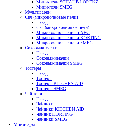
Мини-печи SCHAUB LORENZ
Мини-печи SMEG
Мультиварки
Свч (микроволновые печи)
Назад
Свч (микроволновые печи)
Микроволновые печи AEG
Микроволновые печи KORTING
Микроволновые печи SMEG
Соковыжималки
Назад
Соковыжималки
Соковыжималки SMEG
Тостеры
Назад
Тостеры
Тостеры KITCHEN AID
Тостеры SMEG
Чайники
Назад
Чайники
Чайники KITCHEN AID
Чайник KORTING
Чайники SMEG
Минибары