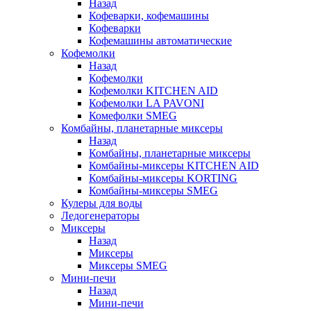
Назад
Кофеварки, кофемашины
Кофеварки
Кофемашины автоматические
Кофемолки
Назад
Кофемолки
Кофемолки KITCHEN AID
Кофемолки LA PAVONI
Комефолки SMEG
Комбайны, планетарные миксеры
Назад
Комбайны, планетарные миксеры
Комбайны-миксеры KITCHEN AID
Комбайны-миксеры KORTING
Комбайны-миксеры SMEG
Кулеры для воды
Ледогенераторы
Миксеры
Назад
Миксеры
Миксеры SMEG
Мини-печи
Назад
Мини-печи