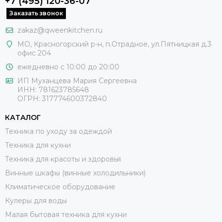
+7 (495) 120-36-07
Заказать звонок
zakaz@qweenkitchen.ru
МО, Красногорский р-н, п.Отрадное, ул.Пятницкая д.3
офис 204
ежедневно с 10:00 до 20:00
ИП Муханцева Мария Сергеевна
ИНН: 781623785648
ОГРН: 317774600372840
КАТАЛОГ
Техника по уходу за одеждой
Техника для кухни
Техника для красоты и здоровья
Винные шкафы (винные холодильники)
Климатическое оборудование
Кулеры для воды
Малая бытовая техника для кухни