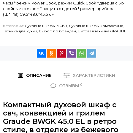
часы * режим Power Cook, режим Quick Cook * дверца с 3х-
слойным стеклом * защита от детей * размер прибора
(Ш*Г*В): 59,5*48,6*45,5 см
Категории:
Духовые шкафы с СВЧ
,
Духовые шкафы компактные
,
Техника для кухни
,
Выбор по брендам
,
Бытовая техника GRAUDE
ОПИСАНИЕ
ХАРАКТЕРИСТИКИ
0
ОТЗЫВЫ
Компактный духовой шкаф с
свч, конвекцией и грилем
Graude BWGK 45.0 EL в ретро
стиле, в отделке из бежевого