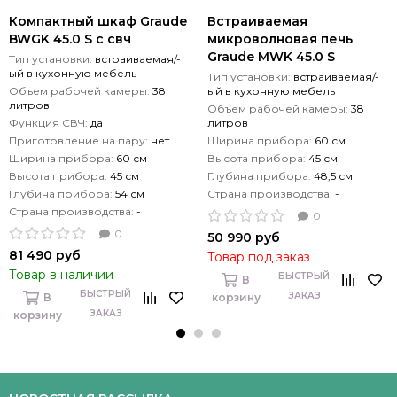
Компактный шкаф Graude
Встраиваемая
BWGK 45.0 S с свч
микроволновая печь
Graude MWK 45.0 S
Тип установки:
встраиваемая/-
ый в кухонную мебель
Тип установки:
встраиваемая/-
Объем рабочей камеры:
38
ый в кухонную мебель
литров
Объем рабочей камеры:
38
Функция СВЧ:
да
литров
Приготовление на пару:
нет
Ширина прибора:
60 см
Ширина прибора:
60 см
Высота прибора:
45 см
Высота прибора:
45 см
Глубина прибора:
48,5 см
Глубина прибора:
54 см
Страна производства:
-
Страна производства:
-
0
0
50 990 руб
81 490 руб
Товар под заказ
Товар в наличии
БЫСТРЫЙ
В
БЫСТРЫЙ
ЗАКАЗ
В
корзину
ЗАКАЗ
корзину