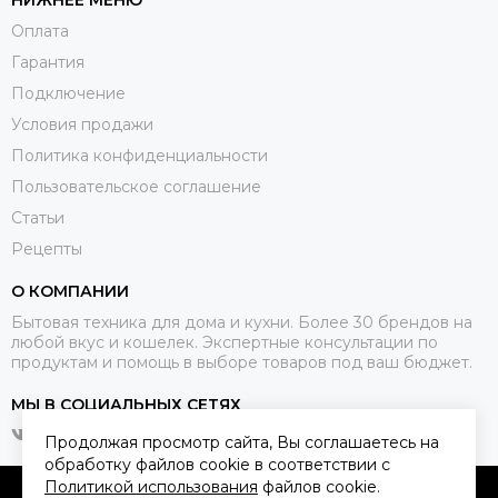
НИЖНЕЕ МЕНЮ
Оплата
Гарантия
Подключение
Условия продажи
Политика конфиденциальности
Пользовательское соглашение
Статьи
Рецепты
О КОМПАНИИ
Бытовая техника для дома и кухни. Более 30 брендов на
любой вкус и кошелек. Экспертные консультации по
продуктам и помощь в выборе товаров под ваш бюджет.
МЫ В СОЦИАЛЬНЫХ СЕТЯХ
Продолжая просмотр сайта, Вы соглашаетесь на
обработку файлов cookie в соответствии с
Политикой использования
файлов cookie.
2026 © Qkitchen.
Карта сайта