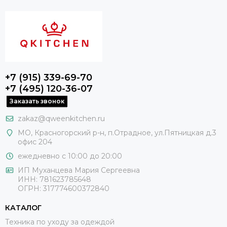
+7 (915) 339-69-70
+7 (495) 120-36-07
Заказать звонок
zakaz@qweenkitchen.ru
МО, Красногорский р-н, п.Отрадное, ул.Пятницкая д.3
офис 204
ежедневно с 10:00 до 20:00
ИП Муханцева Мария Сергеевна
ИНН: 781623785648
ОГРН: 317774600372840
КАТАЛОГ
Техника по уходу за одеждой