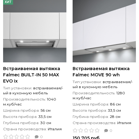
ХИТ
Встраиваемая вытяжка
Встраиваемая вытяжка
Falmec BUILT-IN 50 MAX
Falmec MOVE 90 wh
EVO ix
Тип установки:
встраиваемая/-
ый в кухонную мебель
Тип установки:
встраиваемая/-
ый в кухонную мебель
Производительность:
1280
м.куб/час
Производительность:
1040
м.куб/час
Ширина прибора:
86 см
Ширина прибора:
56 см
Высота прибора:
33,5 см
Высота прибора:
33,5 см
Глубина прибора:
28 см
Глубина прибора:
30 см
Страна производства:
Италия
Страна производства:
Италия
0
0
150 705 руб