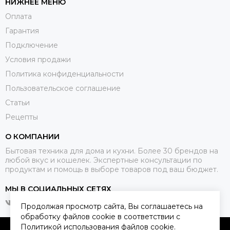
НИЖНЕЕ МЕНЮ
Оплата
Гарантия
Подключение
Условия продажи
Политика конфиденциальности
Пользовательское соглашение
Статьи
Рецепты
О КОМПАНИИ
Бытовая техника для дома и кухни. Более 30 брендов на
любой вкус и кошелек. Экспертные консультации по
продуктам и помощь в выборе товаров под ваш бюджет.
МЫ В СОЦИАЛЬНЫХ СЕТЯХ
Продолжая просмотр сайта, Вы соглашаетесь на
обработку файлов cookie в соответствии с
Политикой использования
файлов cookie.
2026 © Qkitchen.
Карта сайта