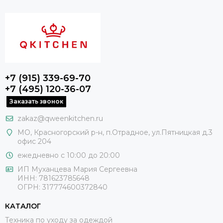
+7 (915) 339-69-70
+7 (495) 120-36-07
Заказать звонок
zakaz@qweenkitchen.ru
МО, Красногорский р-н, п.Отрадное, ул.Пятницкая д.3
офис 204
ежедневно с 10:00 до 20:00
ИП Муханцева Мария Сергеевна
ИНН: 781623785648
ОГРН: 317774600372840
КАТАЛОГ
Техника по уходу за одеждой