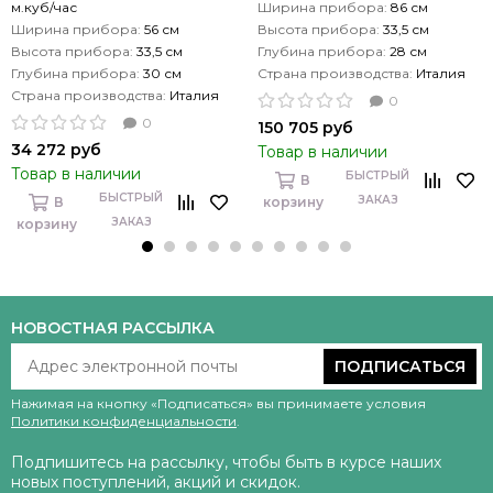
м.куб/час
Ширина прибора:
86 см
Ширина прибора:
56 см
Высота прибора:
33,5 см
Высота прибора:
33,5 см
Глубина прибора:
28 см
Глубина прибора:
30 см
Страна производства:
Италия
Страна производства:
Италия
0
0
150 705 руб
34 272 руб
Товар в наличии
Товар в наличии
БЫСТРЫЙ
В
БЫСТРЫЙ
ЗАКАЗ
В
корзину
ЗАКАЗ
корзину
НОВОСТНАЯ РАССЫЛКА
ПОДПИСАТЬСЯ
Нажимая на кнопку «Подписаться» вы принимаете условия
Политики конфиденциальности
.
Подпишитесь на рассылку, чтобы быть в курсе наших
новых поступлений, акций и скидок.