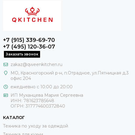
+7 (915) 339-69-70
+7 (495) 120-36-07
Заказать звонок
zakaz@qweenkitchen.ru
МО, Красногорский р-н, п.Отрадное, ул.Пятницкая д.3
офис 204
ежедневно с 10:00 до 20:00
ИП Муханцева Мария Сергеевна
ИНН: 781623785648
ОГРН: 317774600372840
КАТАЛОГ
Техника по уходу за одеждой
Техника для кухни