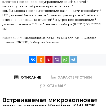
электронное сенсорное управление Touch Control *
многоступенчатый режим приготовления *
комбинированное приготовление различными способами *
LED дисплей белого цвета * функция разморозки * таймер
отключения * защита от детей * внутреннее освещение *
диаметр тарелки 31,5 см * размер прибора (Ш*В*Г) 59,5*39*41
см
Категории:
Микроволновые печи
,
Техника для кухни
,
Бытовая
техника KORTING
,
Выбор по брендам
ОПИСАНИЕ
ХАРАКТЕРИСТИКИ
0
ОТЗЫВЫ
Встраиваемая микроволновая
печь с грилем Korting KMI 825