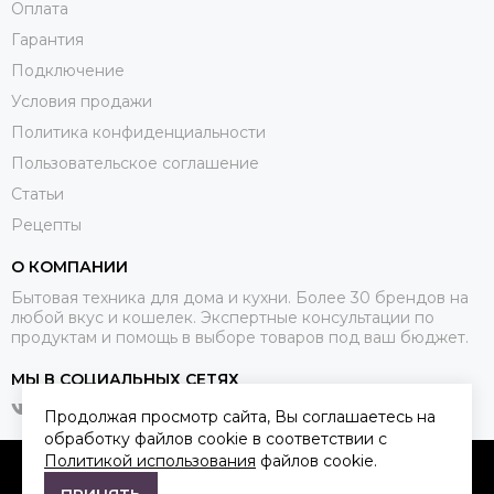
Оплата
Гарантия
Подключение
Условия продажи
Политика конфиденциальности
Пользовательское соглашение
Статьи
Рецепты
О КОМПАНИИ
Бытовая техника для дома и кухни. Более 30 брендов на
любой вкус и кошелек. Экспертные консультации по
продуктам и помощь в выборе товаров под ваш бюджет.
МЫ В СОЦИАЛЬНЫХ СЕТЯХ
Продолжая просмотр сайта, Вы соглашаетесь на
обработку файлов cookie в соответствии с
Политикой использования
файлов cookie.
2026 © Qkitchen.
Карта сайта