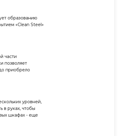
вует образованию
ытием «Clean Steel»
ой части
ки позволяет
юдо приобрело
скольких уровней,
 в руках, чтобы
вых шкафах - еще