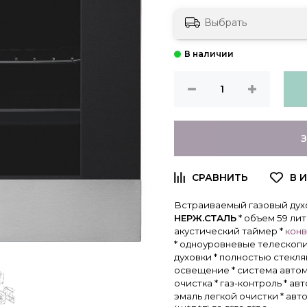
Выбрать
Встраиваемый газовый духов
НЕРЖ.СТАЛЬ
* объем 59 ли
акустический таймер *
кон
* одноуровневые телескоп
духовки * полностью стекля
освещение * система автом
очистка * газ-контроль * а
эмаль легкой очистки * ав