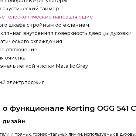
е поворотные регуляторы
 акустический таймер
ые телескопические направляющие
ого шкафа с тройным остеклением
еклянная внутренняя поверхность дверцы духовки
матического охлаждения
ое отключение
ая очистка
эмаль легкой чистки Metallic Grey
ий электрподжиг
о функционале Korting OGG 541 
 дизайн
стали и прямых, горизонтальных линий, используемых в духов