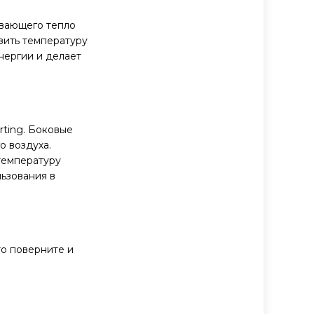
ивающего тепло
зить температуру
нергии и делает
rting. Боковые
о воздуха.
температуру
ьзования в
то поверните и