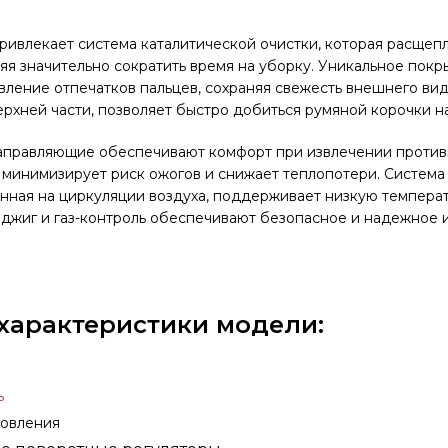
ивлекает система каталитической очистки, которая расщепл
яя значительно сократить время на уборку. Уникальное покры
ление отпечатков пальцев, сохраняя свежесть внешнего вида
рхней части, позволяет быстро добиться румяной корочки н
аправляющие обеспечивают комфорт при извлечении противн
минимизирует риск ожогов и снижает теплопотери. Система
нная на циркуляции воздуха, поддерживает низкую температ
джиг и газ-контроль обеспечивают безопасное и надежное 
характеристики модели:
ь
товления