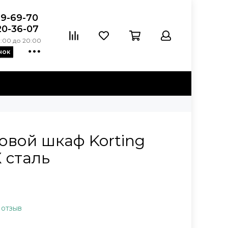
39-69-70
20-36-07
:00 до 20:00
нок
овой шкаф Korting
 сталь
 отзыв