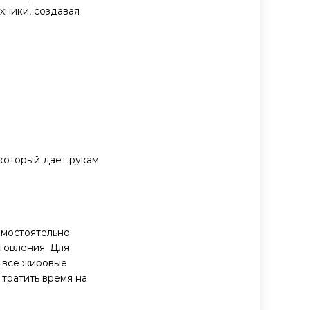
хники, создавая
который дает рукам
амостоятельно
товления. Для
о все жировые
тратить время на