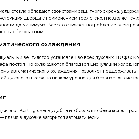
иалы стекла обладают свойствами защитного экрана, удерж
онструкция дверцы с применением трех стекол позволяет сни
ности до минимума. Все это снижает потребление электроэ
ностью безопасным.
матического охлаждения
циальный вентилятор установлен во всех духовых шкафах Ko
афа постоянно охлаждаются благодаря циркуляции холодног
темы автоматического охлаждения позволяет поддерживать 
ей духового шкафа на низком уровне для безопасного испол
иг
жига от Korting очень удобна и абсолютно безопасна. Прос
— пламя в духовке загорится автоматически.