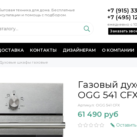
+7 (915) 3
ытовая техника для дома. Бесплатные
нсультации и помощь с подбором.
+7 (495) 1
ежедневно с 10
Заказать зво
ДОСТАВКА
КОНТАКТЫ
ДИЗАЙНЕРАМ
О КОМПАНИИ
Духовые шкафы газовые
Газовый дух
OGG 541 CFX
Артикул:
OGG 541 CFX
61 490 руб
Оставить