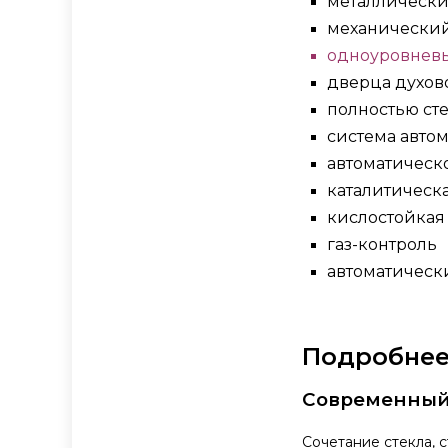
металлически
механический
одноуровнев
дверца духов
полностью ст
система авто
автоматическ
каталитическ
кислостойкая 
газ-контроль
автоматическ
Подробнее 
Современный
Сочетание стекла, 