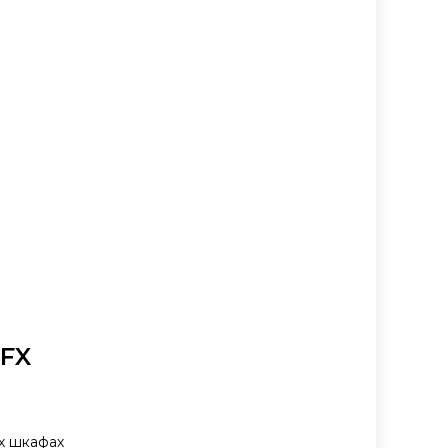
CFX
ых шкафах