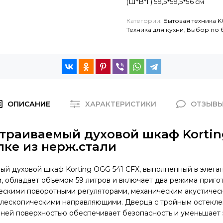
(Ш*В*Г) 59,5*59,5*56 см
Категории:
Бытовая техника 
Техника для кухни
,
Выбор по 
ОПИСАНИЕ
ХАРАКТЕРИСТИКИ
ОТЗЫВ
страиваемый духовой шкаф Kortin
лке из нерж.стали
ый духовой шкаф Korting OGG 541 CFX, выполненный в элега
 обладает объемом 59 литров и включает два режима приго
ескими поворотными регуляторами, механическим акустичес
лескопическими направляющими. Дверца с тройным остекле
нней поверхностью обеспечивает безопасность и уменьшает