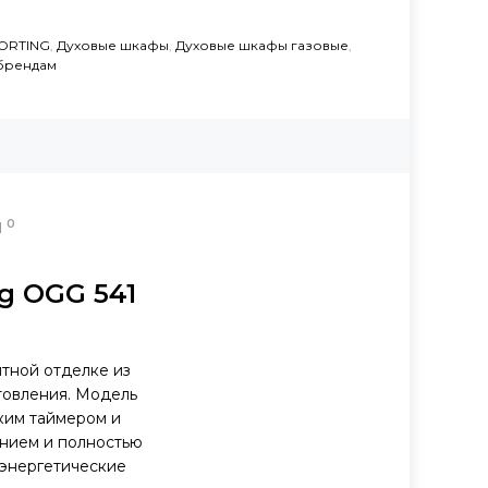
KORTING
,
Духовые шкафы
,
Духовые шкафы газовые
,
брендам
0
Ы
g OGG 541
нтной отделке из
товления. Модель
ким таймером и
нием и полностью
 энергетические