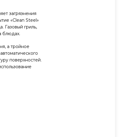
яет загрязнения
тие «Clean Steel»
. Газовый гриль,
а блюдах.
я, а тройное
 автоматического
уру поверхностей.
использование