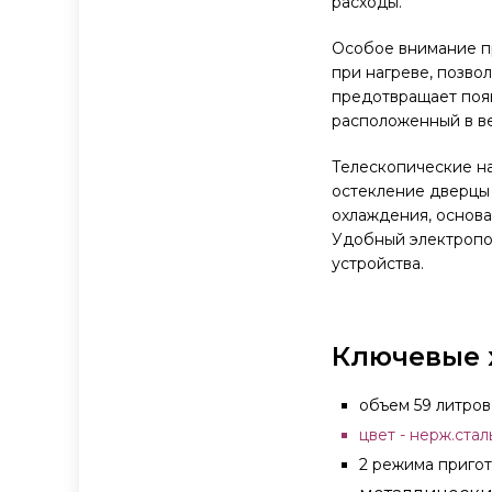
расходы.
Особое внимание пр
при нагреве, позвол
предотвращает появ
расположенный в ве
Телескопические н
остекление дверцы 
охлаждения, основа
Удобный электропо
устройства.
Ключевые 
объем 59 литров
цвет - нерж.стал
2 режима приго