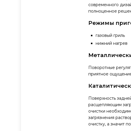
современного дизай
полноценное решени
Режимы приг
газовый гриль
нижний нагрев
Металлически
Поворотные регулят
приятное ощущение
Каталитическ
Поверхность задней
расщепляющим загря
очистки необходимо
загрязнения раство
очистку, а значит п