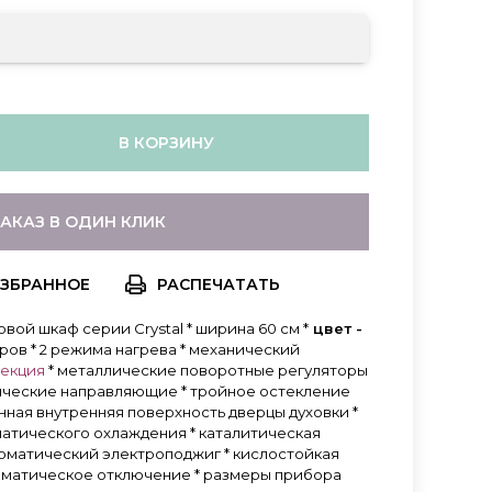
В КОРЗИНУ
ЗАКАЗ В ОДИН КЛИК
РАСПЕЧАТАТЬ
ой шкаф серии Crystal * ширина 60 см *
цвет -
тров * 2 режима нагрева * механический
векция
* металлические поворотные регуляторы
ические направляющие * тройное остекление
нная внутренняя поверхность дверцы духовки *
атического охлаждения * каталитическая
втоматический электроподжиг * кислостойкая
томатическое отключение * размеры прибора