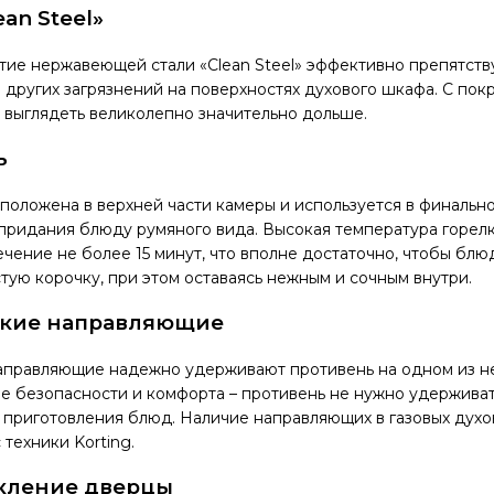
an Steel»
тие нержавеющей стали «Clean Steel» эффективно препятст
и других загрязнений на поверхностях духового шкафа. С покр
 выглядеть великолепно значительно дольше.
ь
сположена в верхней части камеры и используется в финальн
придания блюду румяного вида. Высокая температура горел
течение не более 15 минут, что вполне достаточно, чтобы бл
ую корочку, при этом оставаясь нежным и сочным внутри.
ские направляющие
аправляющие надежно удерживают противень на одном из не
е безопасности и комфорта – противень не нужно удерживать
 приготовления блюд. Наличие направляющих в газовых духо
техники Korting.
кление дверцы