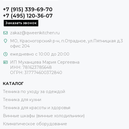
+7 (915) 339-69-70
+7 (495) 120-36-07
Заказать звонок
zakaz@qweenkitchen.ru
МО, Красногорский р-н, п.Отрадное, ул.Пятницкая д.3
офис 204
ежедневно с 10:00 до 20:00
ИП Муханцева Мария Сергеевна
ИНН: 781623785648
ОГРН: 317774600372840
КАТАЛОГ
Техника по уходу за одеждой
Техника для кухни
Техника для красоты и здоровья
Винные шкафы (винные холодильники)
Климатическое оборудование