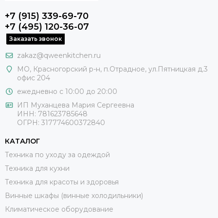
+7 (915) 339-69-70
+7 (495) 120-36-07
Заказать звонок
zakaz@qweenkitchen.ru
МО, Красногорский р-н, п.Отрадное, ул.Пятницкая д.3
офис 204
ежедневно с 10:00 до 20:00
ИП Муханцева Мария Сергеевна
ИНН: 781623785648
ОГРН: 317774600372840
КАТАЛОГ
Техника по уходу за одеждой
Техника для кухни
Техника для красоты и здоровья
Винные шкафы (винные холодильники)
Климатическое оборудование