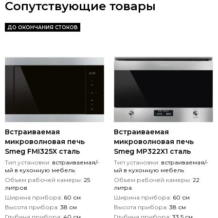
Сопутствующие товары
ДО ОКОНЧАНИЯ СТОКОВ
Встраиваемая
Встраиваемая
микроволновая печь
микроволновая печь
Smeg FMI325X сталь
Smeg MP322X1 сталь
Тип установки:
встраиваемая/-
Тип установки:
встраиваемая/-
ый в кухонную мебель
ый в кухонную мебель
Объем рабочей камеры:
25
Объем рабочей камеры:
22
литров
литра
Ширина прибора:
60 см
Ширина прибора:
60 см
Высота прибора:
38 см
Высота прибора:
38 см
Глубина прибора:
40 см
Глубина прибора:
33,5 см