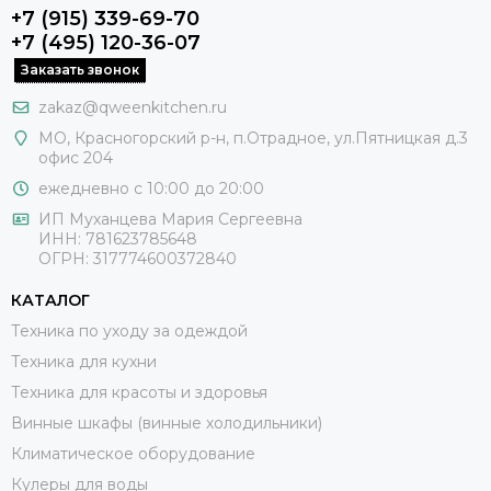
+7 (915) 339-69-70
+7 (495) 120-36-07
Заказать звонок
zakaz@qweenkitchen.ru
МО, Красногорский р-н, п.Отрадное, ул.Пятницкая д.3
офис 204
ежедневно с 10:00 до 20:00
ИП Муханцева Мария Сергеевна
ИНН: 781623785648
ОГРН: 317774600372840
КАТАЛОГ
Техника по уходу за одеждой
Техника для кухни
Техника для красоты и здоровья
Винные шкафы (винные холодильники)
Климатическое оборудование
Кулеры для воды