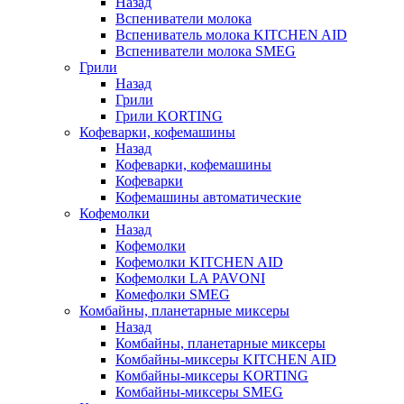
Назад
Вспениватели молока
Вспениватель молока KITCHEN AID
Вспениватели молока SMEG
Грили
Назад
Грили
Грили KORTING
Кофеварки, кофемашины
Назад
Кофеварки, кофемашины
Кофеварки
Кофемашины автоматические
Кофемолки
Назад
Кофемолки
Кофемолки KITCHEN AID
Кофемолки LA PAVONI
Комефолки SMEG
Комбайны, планетарные миксеры
Назад
Комбайны, планетарные миксеры
Комбайны-миксеры KITCHEN AID
Комбайны-миксеры KORTING
Комбайны-миксеры SMEG