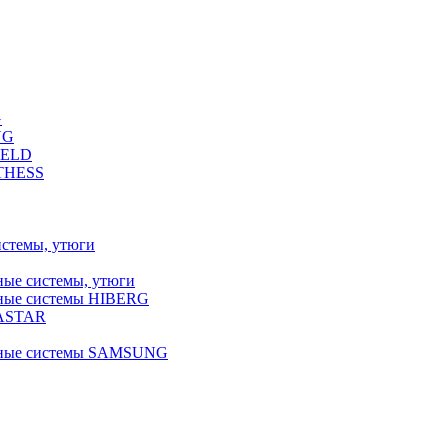
G
NG
FELD
LTHESS
истемы, утюги
ные системы, утюги
ьные системы HIBERG
RASTAR
льные системы SAMSUNG