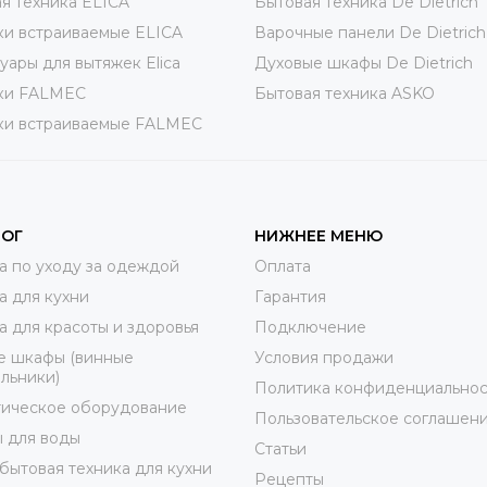
я техника ELICA
Бытовая техника De Dietrich
и встраиваемые ELICA
Варочные панели De Dietrich
уары для вытяжек Elica
Духовые шкафы De Dietrich
ки FALMEC
Бытовая техника ASKO
ки встраиваемые FALMEC
ЛОГ
НИЖНЕЕ МЕНЮ
а по уходу за одеждой
Оплата
а для кухни
Гарантия
а для красоты и здоровья
Подключение
е шкафы (винные
Условия продажи
льники)
Политика конфиденциальнос
тическое оборудование
Пользовательское соглашен
 для воды
Статьи
бытовая техника для кухни
Рецепты