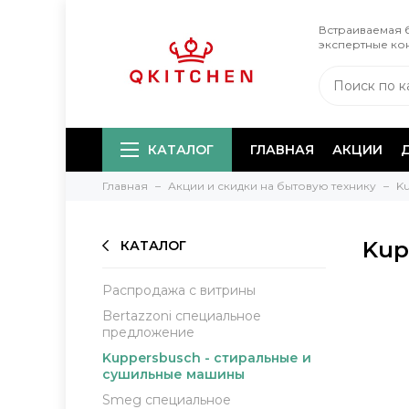
Встраиваемая б
экспертные ко
КАТАЛОГ
ГЛАВНАЯ
АКЦИИ
Главная
Акции и скидки на бытовую технику
K
Kup
КАТАЛОГ
Распродажа с витрины
Bertazzoni специальное
предложение
Kuppersbusch - стиральные и
сушильные машины
Smeg специальное