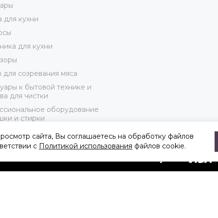
ары
 для кухни
осы
ника для кухни
изоры
для созревания мяса
уары к бытовой технике и
ва для чистки
ссиональное оборудование
шки и стирки
 по брендам
росмотр сайта, Вы соглашаетесь на обработку файлов
тветствии с
Политикой использования
файлов cookie.