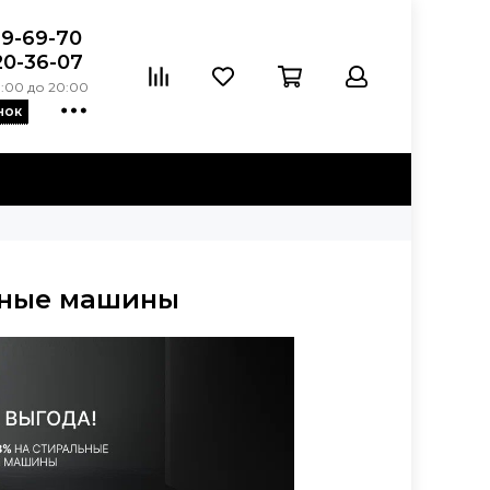
39-69-70
20-36-07
:00 до 20:00
нок
ьные машины