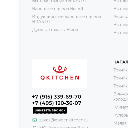
Бытовая техника BRANDT
Бытова
Варочные панели Brandt
Вытяжк
Индукционные варочные панели
Аксесс
BRANDT
Вытяж
Духовые шкафы Brandt
Вытяж
КАТА
Техник
Техник
Техник
Винны
+7 (915) 339-69-70
холоди
+7 (495) 120-36-07
Клима
Заказать звонок
Кулеры
zakaz@qweenkitchen.ru
Малая 
МО, Красногорский р-н,