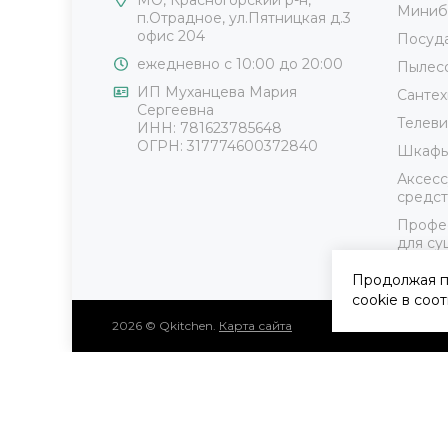
Миниб
п.Отрадное, ул.Пятницкая д.3
офис 204
Посуда
ежедневно с 10:00 до 20:00
Пылес
ИП Муханцева Мария
Сантех
Сергеевна
Телев
ИНН: 781623785648
ОГРН: 317774600372840
Шкафы 
Аксесс
средст
Профе
для су
Выбор
Продолжая п
cookie в соо
2026 © Qkitchen.
Карта сайта