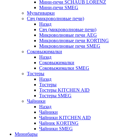
Мини-печи SCHAUB LORENZ
Мини-печи SMEG
Мультиварки
Свч (микроволновые печи)
Назад
Свч (микроволновые печи)
Микроволновые печи AEG
Микроволновые печи KORTING
Микроволновые печи SMEG
Соковыжималки
Назад
Соковыжималки
Соковыжималки SMEG
Тостеры
Назад
Тостеры
Тостеры KITCHEN AID
Тостеры SMEG
Чайники
Назад
Чайники
Чайники KITCHEN AID
Чайник KORTING
Чайники SMEG
Минибары