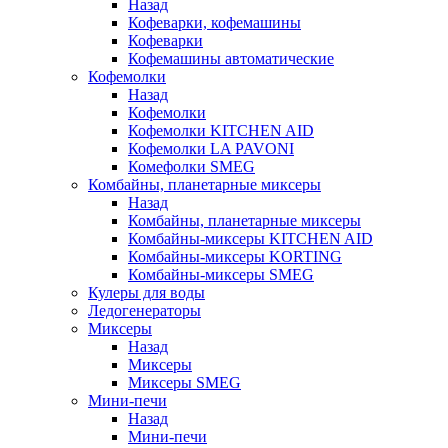
Назад
Кофеварки, кофемашины
Кофеварки
Кофемашины автоматические
Кофемолки
Назад
Кофемолки
Кофемолки KITCHEN AID
Кофемолки LA PAVONI
Комефолки SMEG
Комбайны, планетарные миксеры
Назад
Комбайны, планетарные миксеры
Комбайны-миксеры KITCHEN AID
Комбайны-миксеры KORTING
Комбайны-миксеры SMEG
Кулеры для воды
Ледогенераторы
Миксеры
Назад
Миксеры
Миксеры SMEG
Мини-печи
Назад
Мини-печи