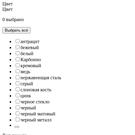
Цвет
Цвет
0 выбрано
Выбрать всё
антрацит
бежевый
белый
Карбонио
кремовый
медь
нержавеющая сталь
серый
слоновая кость
цинк
черное стекло
черный
черный матовый
черный металл