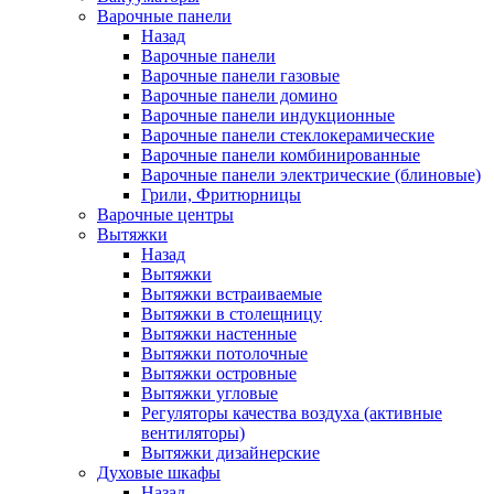
Варочные панели
Назад
Варочные панели
Варочные панели газовые
Варочные панели домино
Варочные панели индукционные
Варочные панели стеклокерамические
Варочные панели комбинированные
Варочные панели электрические (блиновые)
Грили, Фритюрницы
Варочные центры
Вытяжки
Назад
Вытяжки
Вытяжки встраиваемые
Вытяжки в столещницу
Вытяжки настенные
Вытяжки потолочные
Вытяжки островные
Вытяжки угловые
Регуляторы качества воздуха (активные
вентиляторы)
Вытяжки дизайнерские
Духовые шкафы
Назад