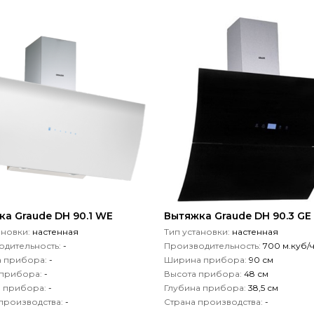
а Graude DH 90.1 WE
Вытяжка Graude DH 90.3 GE
ановки:
настенная
Тип установки:
настенная
дительность:
-
Производительность:
700 м.куб/
 прибора:
-
Ширина прибора:
90 см
 прибора:
-
Высота прибора:
48 см
а прибора:
-
Глубина прибора:
38,5 см
производства:
-
Страна производства:
-