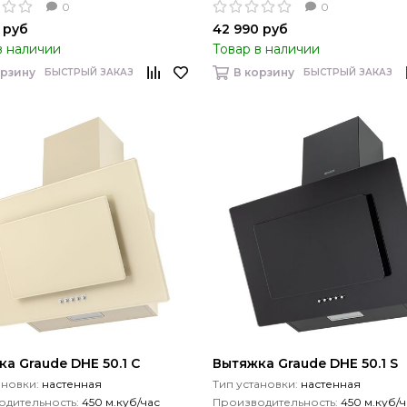
0
0
 руб
42 990 руб
в наличии
Товар в наличии
орзину
В корзину
БЫСТРЫЙ ЗАКАЗ
БЫСТРЫЙ ЗАКАЗ
а Graude DHE 50.1 C
Вытяжка Graude DHE 50.1 S
ановки:
настенная
Тип установки:
настенная
дительность:
450 м.куб/час
Производительность:
450 м.куб/ч