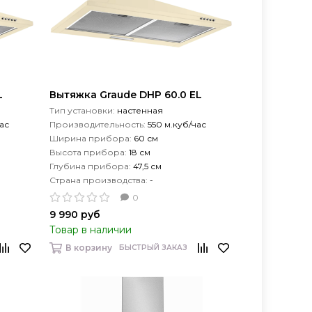
L
Вытяжка Graude DHP 60.0 EL
Тип установки:
настенная
ас
Производительность:
550 м.куб/час
Ширина прибора:
60 см
Высота прибора:
18 см
Глубина прибора:
47,5 см
Страна производства:
-
0
9 990 руб
Товар в наличии
В корзину
БЫСТРЫЙ ЗАКАЗ