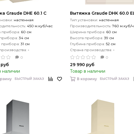
а Graude DHE 60.1 C
Вытяжка Graude DHK 60.0 E
ановки:
настенная
Тип установки:
настенная
дительность:
450 м.куб/час
Производительность:
760 м.куб/ч
 прибора:
60 см
Ширина прибора:
60 см
 прибора:
34 см
Высота прибора:
39 см
а прибора:
31 см
Глубина прибора:
52 см
производства:
-
Страна производства:
-
0
0
 руб
29 990 руб
в наличии
Товар в наличии
орзину
В корзину
БЫСТРЫЙ ЗАКАЗ
БЫСТРЫЙ ЗАКАЗ