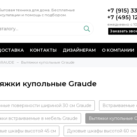
+7 (915) 3
ытовая техника для дома. Бесплатные
нсультации и помощь с подбором.
+7 (495) 1
ежедневно с 10
Заказать зво
ДОСТАВКА
КОНТАКТЫ
ДИЗАЙНЕРАМ
О КОМПАНИИ
 GRAUDE
Вытяжки купольные Graude
яжки купольные Graude
чные поверхности шириной 30 см Graude
Встраиваемые 
жки встраиваемые в мебель Graude
Вытяжки купольные G
вые шкафы высотой 45 см
Духовые шкафы высотой 60 см