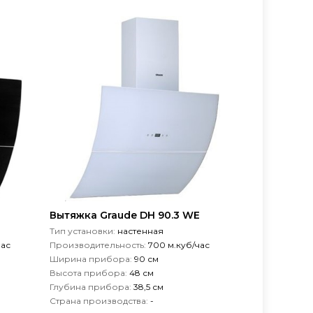
Вытяжка Graude DH 90.3 WE
Тип установки:
настенная
час
Производительность:
700 м.куб/час
Ширина прибора:
90 см
Высота прибора:
48 см
Глубина прибора:
38,5 см
Страна производства:
-