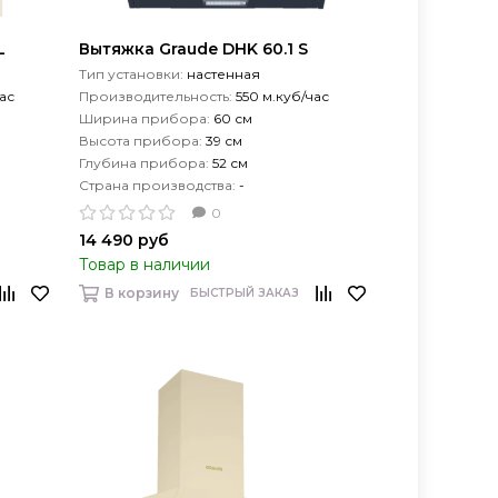
L
Вытяжка Graude DHK 60.1 S
Тип установки:
настенная
ас
Производительность:
550 м.куб/час
Ширина прибора:
60 см
Высота прибора:
39 см
Глубина прибора:
52 см
Страна производства:
-
0
14 490 руб
Товар в наличии
В корзину
БЫСТРЫЙ ЗАКАЗ