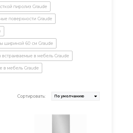
сткой пиролиз Graude
ые поверхности Graude
e
 шириной 60 см Graude
 встраиваемые в мебель Graude
е в мебель Graude
Сортировать: