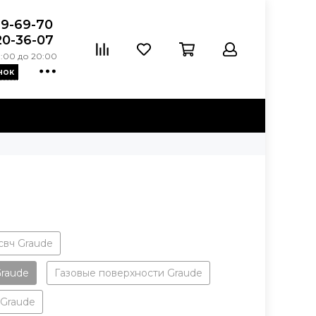
39-69-70
20-36-07
:00 до 20:00
нок
свч Graude
raude
Газовые поверхности Graude
 Graude