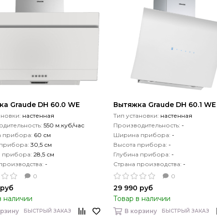
ка Graude DH 60.0 WE
Вытяжка Graude DH 60.1 WE
ановки:
настенная
Тип установки:
настенная
дительность:
550 м.куб/час
Производительность:
-
 прибора:
60 см
Ширина прибора:
-
 прибора:
30,5 см
Высота прибора:
-
а прибора:
28,5 см
Глубина прибора:
-
производства:
-
Страна производства:
-
0
0
 руб
29 990 руб
в наличии
Товар в наличии
орзину
В корзину
БЫСТРЫЙ ЗАКАЗ
БЫСТРЫЙ ЗАКАЗ