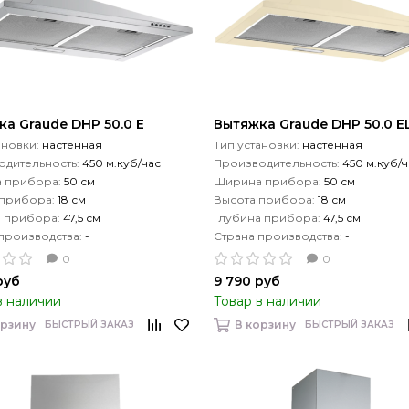
а Graude DHP 50.0 E
Вытяжка Graude DHP 50.0 E
ановки:
настенная
Тип установки:
настенная
дительность:
450 м.куб/час
Производительность:
450 м.куб/ч
 прибора:
50 см
Ширина прибора:
50 см
 прибора:
18 см
Высота прибора:
18 см
а прибора:
47,5 см
Глубина прибора:
47,5 см
производства:
-
Страна производства:
-
0
0
руб
9 790 руб
в наличии
Товар в наличии
орзину
В корзину
БЫСТРЫЙ ЗАКАЗ
БЫСТРЫЙ ЗАКАЗ