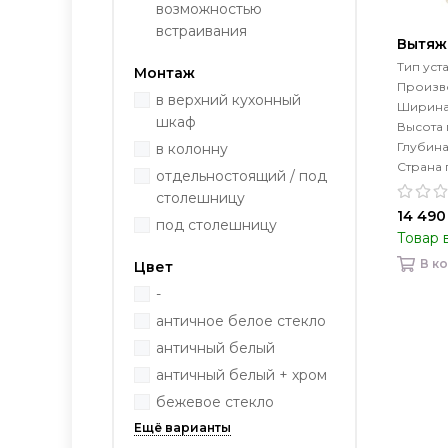
возможностью
встраивания
Вытяжк
Тип уст
Монтаж
Произво
в верхний кухонный
Ширина
шкаф
Высота
Глубин
в колонну
Страна 
отдельностоящий / под
столешницу
14 490
под столешницу
Товар 
В к
Цвет
-
античное белое стекло
античный белый
античный белый + хром
бежевое стекло