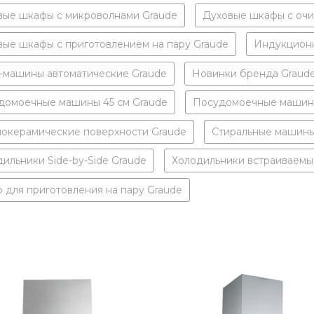
вые шкафы с микроволнами Graude
Духовые шкафы с очи
вые шкафы с приготовлением на пару Graude
Индукционн
-машины автоматические Graude
Новинки бренда Graud
домоечные машины 45 см Graude
Посудомоечные машины
локерамические поверхности Graude
Стиральные машины
ильники Side-by-Side Graude
Холодильники встраиваемы
 для приготовления на пару Graude