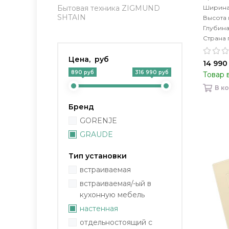
Ширина
Бытовая техника ZIGMUND
SHTAIN
Высота
Глубин
Страна 
Цена, руб
14 990
890 руб
316 990 руб
Товар 
В к
Бренд
GORENJE
GRAUDE
Тип установки
встраиваемая
встраиваемая/-ый в
кухонную мебель
настенная
отдельностоящий с