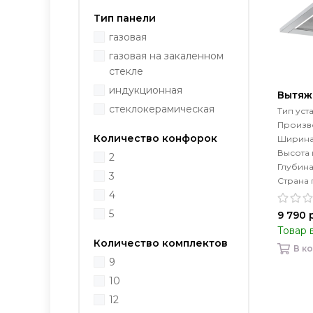
Тип панели
газовая
газовая на закаленном
стекле
индукционная
Вытяжк
стеклокерамическая
Тип уст
Произво
Количество конфорок
Ширина
Высота
2
Глубин
3
Страна 
4
5
9 790 
Товар 
Количество комплектов
В к
9
10
12