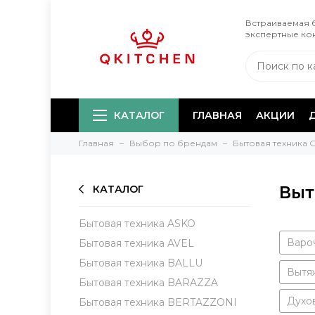
Встраиваемая б
экспертные ко
КАТАЛОГ
ГЛАВНАЯ
АКЦИИ
Главная
Выбор по брендам
Бытовая техника
Выт
КАТАЛОГ
Бытовая техника ASKO
Варо
Бытовая техника AVEL
Бытовая техника BALLU
Вытя
Бытовая техника BARAZZA
Духо
Бытовая техника BERTAZZONI