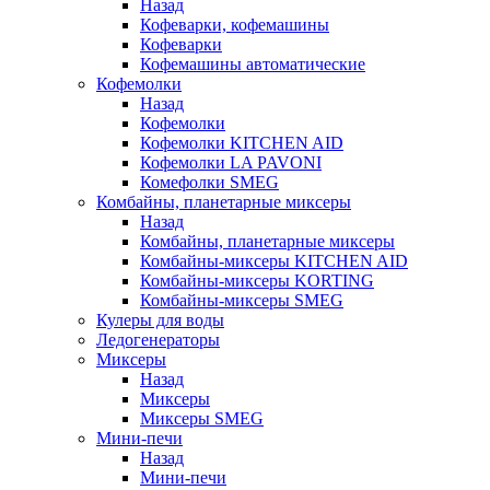
Назад
Кофеварки, кофемашины
Кофеварки
Кофемашины автоматические
Кофемолки
Назад
Кофемолки
Кофемолки KITCHEN AID
Кофемолки LA PAVONI
Комефолки SMEG
Комбайны, планетарные миксеры
Назад
Комбайны, планетарные миксеры
Комбайны-миксеры KITCHEN AID
Комбайны-миксеры KORTING
Комбайны-миксеры SMEG
Кулеры для воды
Ледогенераторы
Миксеры
Назад
Миксеры
Миксеры SMEG
Мини-печи
Назад
Мини-печи