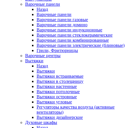
Варочные панели
Назад
Варочные панели
Варочные панели газовые
Варочные панели домино
Варочные панели индукционные
Варочные панели стеклокерамические
Варочные панели комбинированные
Варочные панели электрические (блиновые)
Грили, Фритюрницы
Варочные центры
Вытяжки
Назад
Вытяжки
Вытяжки встраиваемые
Вытяжки в столещницу
Вытяжки настенные
Вытяжки потолочные
Вытяжки островные
Вытяжки угловые
Регуляторы качества воздуха (активные
вентиляторы)
Вытяжки дизайнерские
Духовые шкафы
Назад