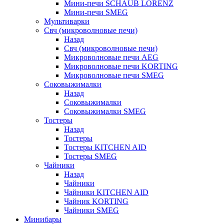
Мини-печи SCHAUB LORENZ
Мини-печи SMEG
Мультиварки
Свч (микроволновые печи)
Назад
Свч (микроволновые печи)
Микроволновые печи AEG
Микроволновые печи KORTING
Микроволновые печи SMEG
Соковыжималки
Назад
Соковыжималки
Соковыжималки SMEG
Тостеры
Назад
Тостеры
Тостеры KITCHEN AID
Тостеры SMEG
Чайники
Назад
Чайники
Чайники KITCHEN AID
Чайник KORTING
Чайники SMEG
Минибары