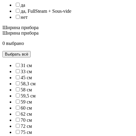
да
да, FullSteam + Sous-vide
нет
Ширина прибора
Ширина прибора
0 выбрано
Выбрать всё
31 см
33 см
45 см
58,3 см
58 см
59,5 см
59 см
60 см
62 см
70 см
72 см
75 см