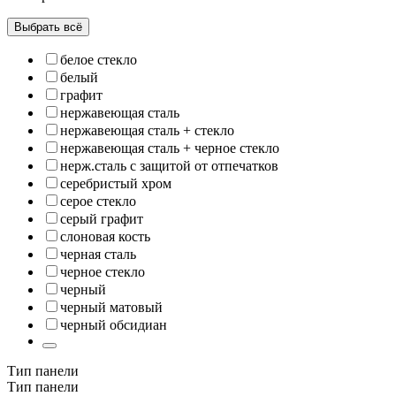
Выбрать всё
белое стекло
белый
графит
нержавеющая сталь
нержавеющая сталь + стекло
нержавеющая сталь + черное стекло
нерж.сталь с защитой от отпечатков
серебристый хром
серое стекло
серый графит
слоновая кость
черная сталь
черное стекло
черный
черный матовый
черный обсидиан
Тип панели
Тип панели